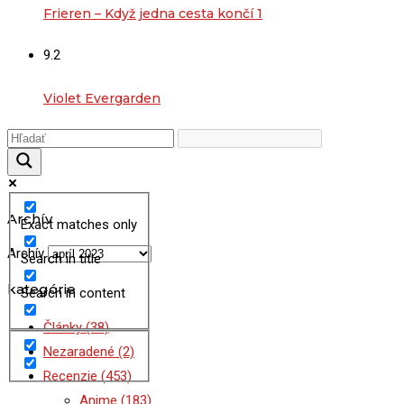
Frieren – Když jedna cesta končí 1
9.2
Violet Evergarden
Archív
Exact matches only
Archív
Search in title
kategórie
Search in content
Články
(38)
Nezaradené
(2)
Recenzie
(453)
Anime
(183)