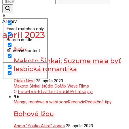
Archív
Exact matches only
apríl 2023
Search in title
Správy
Search in content
Makoto Šinkai: Suzume mala byť
lesbická romantika
Otaku Nest
28. apríla 2023
Makoto Šinkai
štúdio CoMix Wave Films
0
Facebook
Twitter
Reddit
Whatsapp
9.6
Manga, manhwa a webtoony
Recenzie
Redakčné tipy
Bohové lžou
Aneta "Youko Akira" Jones
28. apríla 2023