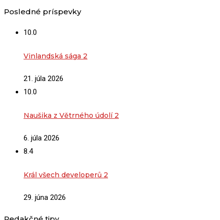
Posledné príspevky
10.0
Vinlandská sága 2
21. júla 2026
10.0
Naušika z Větrného údolí 2
6. júla 2026
8.4
Král všech developerů 2
29. júna 2026
Redakčné tipy