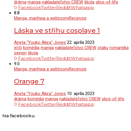
dráma
manga
nakladateľstvo CREW
škola
slice-of-life
0
Facebook
Twitter
Reddit
Whatsapp
8.8
Manga, manhwa a webtoony
Recenzie
Láska ve střihu cosplaye 1
Aneta "Youko Akira" Jones
22. apríla 2023
ečči
komédia
manga
nakladateľstvo CREW
otaku
romantika
seinen
škola
0
Facebook
Twitter
Reddit
Whatsapp
9.0
Manga, manhwa a webtoony
Recenzie
Orange 7
Aneta "Youko Akira" Jones
10. apríla 2023
dráma
komédia
manga
nakladateľstvo CREW
slice-of-life
0
Facebook
Twitter
Reddit
Whatsapp
Na facebooku