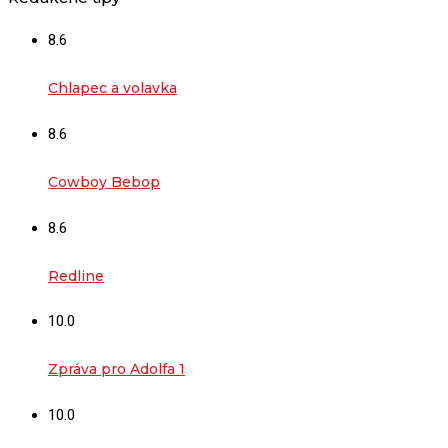
8.6
Chlapec a volavka
8.6
Cowboy Bebop
8.6
Redline
10.0
Zpráva pro Adolfa 1
10.0