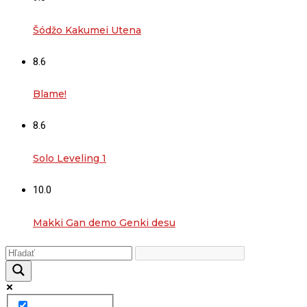
Šódžo Kakumei Utena
8.6
Blame!
8.6
Solo Leveling 1
10.0
Makki Gan demo Genki desu