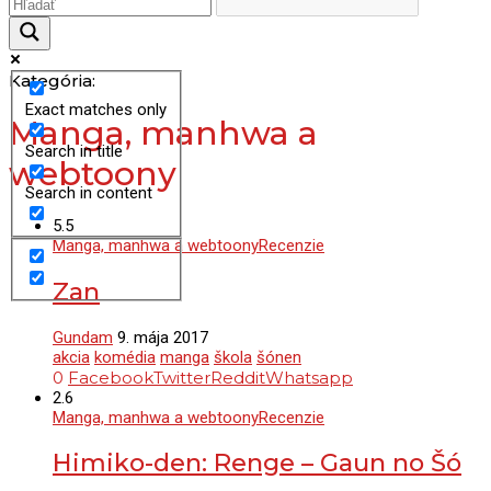
Kategória:
Exact matches only
Manga, manhwa a
Search in title
webtoony
Search in content
5.5
Manga, manhwa a webtoony
Recenzie
Zan
Gundam
9. mája 2017
akcia
komédia
manga
škola
šónen
0
Facebook
Twitter
Reddit
Whatsapp
2.6
Manga, manhwa a webtoony
Recenzie
Himiko-den: Renge – Gaun no Šó