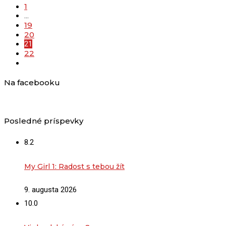
1
…
19
20
21
22
Na facebooku
Posledné príspevky
8.2
My Girl 1: Radost s tebou žít
9. augusta 2026
10.0