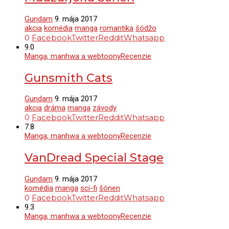
Gundam
9. mája 2017
akcia
komédia
manga
romantika
šódžo
0
Facebook
Twitter
Reddit
Whatsapp
9.0
Manga, manhwa a webtoony
Recenzie
Gunsmith Cats
Gundam
9. mája 2017
akcia
dráma
manga
závody
0
Facebook
Twitter
Reddit
Whatsapp
7.8
Manga, manhwa a webtoony
Recenzie
VanDread Special Stage
Gundam
9. mája 2017
komédia
manga
sci-fi
šónen
0
Facebook
Twitter
Reddit
Whatsapp
9.3
Manga, manhwa a webtoony
Recenzie