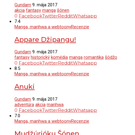
Gundam
9. mája 2017
akcia
fantasy
manga
šónen
0
Facebook
Twitter
Reddit
Whatsapp
7.4
Manga, manhwa a webtoony
Recenzie
Appare Džipangu!
Gundam
9. mája 2017
fantasy
historický
komédia
manga
romantika
šódžo
0
Facebook
Twitter
Reddit
Whatsapp
8.5
Manga, manhwa a webtoony
Recenzie
Anuki
Gundam
9. mája 2017
adventúra
akcia
manhwa
0
Facebook
Twitter
Reddit
Whatsapp
7.0
Manga, manhwa a webtoony
Recenzie
Mudžúrjóku Šónen