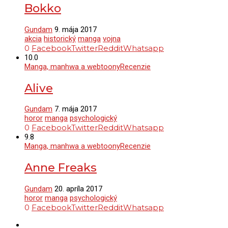
Bokko
Gundam
9. mája 2017
akcia
historický
manga
vojna
0
Facebook
Twitter
Reddit
Whatsapp
10.0
Manga, manhwa a webtoony
Recenzie
Alive
Gundam
7. mája 2017
horor
manga
psychologický
0
Facebook
Twitter
Reddit
Whatsapp
9.8
Manga, manhwa a webtoony
Recenzie
Anne Freaks
Gundam
20. apríla 2017
horor
manga
psychologický
0
Facebook
Twitter
Reddit
Whatsapp