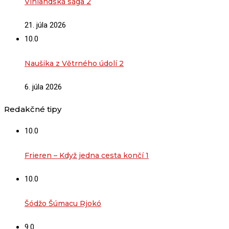
Vinlandská sága 2
21. júla 2026
10.0
Naušika z Větrného údolí 2
6. júla 2026
Redakčné tipy
10.0
Frieren – Když jedna cesta končí 1
10.0
Šódžo Šúmacu Rjokó
9.0