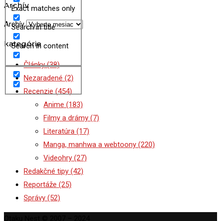
Archív
Exact matches only
Archív
Search in title
kategórie
Search in content
Články
(38)
Nezaradené
(2)
Recenzie
(454)
Anime
(183)
Filmy a drámy
(7)
Literatúra
(17)
Manga, manhwa a webtoony
(220)
Videohry
(27)
Redakčné tipy
(42)
Reportáže
(25)
Správy
(52)
Otaku Nest © 2007 – 2024