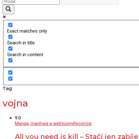
Exact matches only
Search in title
Search in content
Tag:
vojna
9.0
Manga, manhwa a webtoony
Recenzie
All you need is kill – Stačí jen zabí