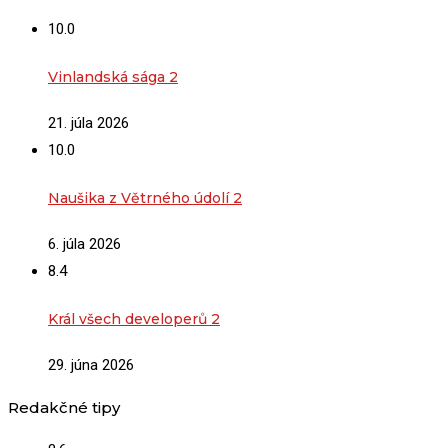
10.0
Vinlandská sága 2
21. júla 2026
10.0
Naušika z Větrného údolí 2
6. júla 2026
8.4
Král všech developerů 2
29. júna 2026
Redakčné tipy