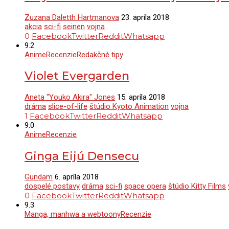
Zuzana Daletth Hartmanova
23. apríla 2018
akcia
sci-fi
seinen
vojna
0
Facebook
Twitter
Reddit
Whatsapp
9.2
Anime
Recenzie
Redakčné tipy
Violet Evergarden
Aneta "Youko Akira" Jones
15. apríla 2018
dráma
slice-of-life
štúdio Kyoto Animation
vojna
1
Facebook
Twitter
Reddit
Whatsapp
9.0
Anime
Recenzie
Ginga Eijú Densecu
Gundam
6. apríla 2018
dospelé postavy
dráma
sci-fi
space opera
štúdio Kitty Films
0
Facebook
Twitter
Reddit
Whatsapp
9.3
Manga, manhwa a webtoony
Recenzie