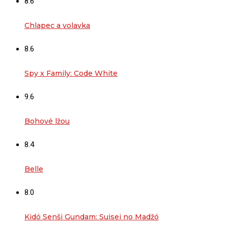
8.6
Chlapec a volavka
8.6
Spy x Family: Code White
9.6
Bohové lžou
8.4
Belle
8.0
Kidó Senši Gundam: Suisei no Madžó