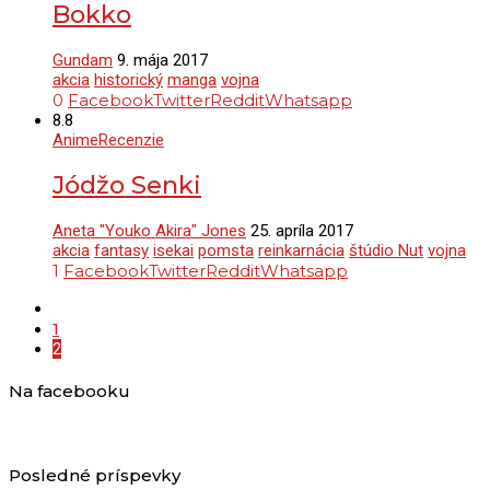
Bokko
Gundam
9. mája 2017
akcia
historický
manga
vojna
0
Facebook
Twitter
Reddit
Whatsapp
8.8
Anime
Recenzie
Jódžo Senki
Aneta "Youko Akira" Jones
25. apríla 2017
akcia
fantasy
isekai
pomsta
reinkarnácia
štúdio Nut
vojna
1
Facebook
Twitter
Reddit
Whatsapp
1
2
Na facebooku
Posledné príspevky