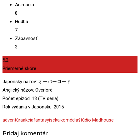
Animácia
8
Hudba
7
Zábavnosť
3
5.2
Priemerné skóre
Japonský názov: オーバーロード
Anglický názov: Overlord
Počet epizód: 13 (TV séria)
Rok vydania v Japonsku: 2015
adventúra
akcia
fantasy
isekai
komédia
štúdio Madhouse
Pridaj komentár