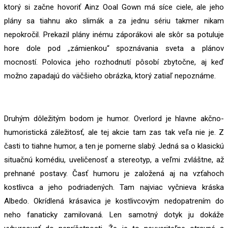
ktorý si začne hovoriť
Ainz Ooal Gown má síce ciele, ale jeho
plány sa tiahnu ako slimák a za jednu sériu takmer nikam
nepokročil. Prekazil plány inému záporákovi ale skôr sa potuluje
hore dole pod
zámienkou
“ spoznávania sveta a plánov
„
mocností. Polovica jeho rozhodnutí pôsobí zbytočne, aj keď
možno zapadajú do väčšieho obrázka, ktorý zatiaľ nepoznáme.
Druhým dôležitým bodom je humor. Overlord je hlavne akčno-
humoristická záležitosť, ale tej akcie tam zas tak veľa nie je. Z
časti to tiahne humor, a ten je pomerne slabý. Jedná sa o klasickú
situačnú komédiu, uveličenosť a stereotyp, a veľmi zvláštne, až
prehnané postavy. Časť humoru je založená aj na vzťahoch
kostlivca a jeho podriadených. Tam najviac vyčnieva kráska
Albedo. Okrídlená krásavica je kostlivcovým nedopatrením do
neho fanaticky zamilovaná. Len samotný dotyk ju dokáže