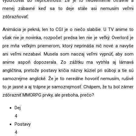
vyburcovať do nepríčetnosti. Že je to neuveriteľne otravné a
menej zábavné keď sa to deje stále asi nemusím veľmi
zdôrazňovať.
Animácia je pekná, len to CGI je o niečo slabšie. U TV anime to
však nie je novinka, rozpočet predsa len nie je veľký. Overlord je
pre mňa veľkým priemerom, ktorý neprináša nič nové a navyše
ani veľmi nezabaví. Musela som naozaj veľmi vypnúť, aby som
anime aspoň dopozerala. Zo zážitku ma vytrhla aj lámavá
angličtina, pretože postavy kričia názvy kúziel pri súboji a tie sú
samozrejme anglické. Že je to nereálne hovoriť nemusím, rušivé
to je jasné a aj trápne je samozrejmosť. Chápem, že tu bol zámer
zdôrazniť MMORPG prvky, ale preboha, prečo?
Dej
4
Postavy
4