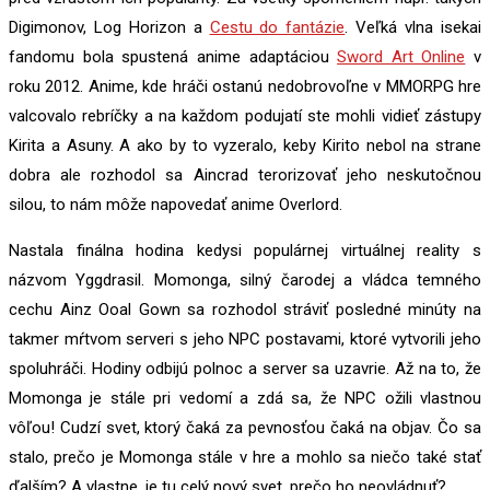
Digimonov, Log Horizon a
Cestu do fantázie
. Veľká vlna isekai
fandomu bola spustená anime adaptáciou
Sword Art Online
v
roku 2012. Anime, kde hráči ostanú nedobrovoľne v MMORPG hre
valcovalo rebríčky a na každom podujatí ste mohli vidieť zástupy
Kirita a Asuny. A ako by to vyzeralo, keby Kirito nebol na strane
dobra ale rozhodol sa Aincrad terorizovať jeho neskutočnou
silou, to nám môže napovedať anime Overlord.
Nastala finálna hodina kedysi populárnej virtuálnej reality s
názvom Yggdrasil. Momonga, silný čarodej a vládca temného
cechu Ainz Ooal Gown sa rozhodol stráviť posledné minúty na
takmer mŕtvom serveri s jeho NPC postavami, ktoré vytvorili jeho
spoluhráči. Hodiny odbijú polnoc a server sa uzavrie. Až na to, že
Momonga je stále pri vedomí a zdá sa, že NPC ožili vlastnou
vôľou! Cudzí svet, ktorý čaká za pevnosťou čaká na objav. Čo sa
stalo, prečo je Momonga stále v hre a mohlo sa niečo také stať
ďalším? A vlastne, je tu celý nový svet, prečo ho neovládnuť?