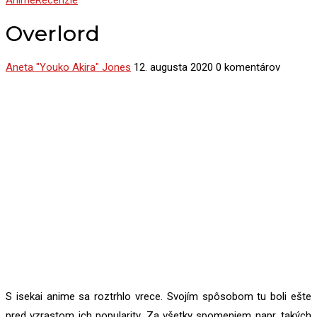
Anime
Recenzie
Overlord
Aneta "Youko Akira" Jones
12. augusta 2020
0 komentárov
S isekai anime sa roztrhlo vrece. Svojím spôsobom tu boli ešte
pred vzrastom ich popularity. Za všetky spomeniem napr. takých