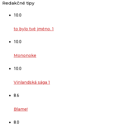
Redakčné tipy
10.0
to bylo tvé jméno. 1
10.0
Mononoke
10.0
Vinlandská sága 1
8.6
Blame!
8.0