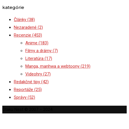
kategórie
Články
(38)
Nezaradené
(2)
Recenzie
(453)
Anime
(183)
Filmy a drámy
(7)
Literatúra
(17)
Manga, manhwa a webtoony
(219)
Videohry
(27)
Redakčné tipy
(42)
Reportáže
(25)
Správy
(52)
Otaku Nest © 2007 – 2024