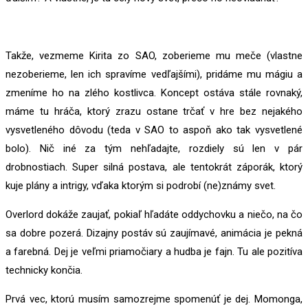
Takže, vezmeme Kirita zo SAO, zoberieme mu meče (vlastne
nezoberieme, len ich spravíme vedľajšími), pridáme mu mágiu a
zmeníme ho na zlého kostlivca. Koncept ostáva stále rovnaký,
máme tu hráča, ktorý zrazu ostane trčať v hre bez nejakého
vysvetleného dôvodu (teda v SAO to aspoň ako tak vysvetlené
bolo). Nič iné za tým nehľadajte, rozdiely sú len v pár
drobnostiach. Super silná postava, ale tentokrát záporák, ktorý
kuje plány a intrigy, vďaka ktorým si podrobí (ne)známy svet.
Overlord dokáže zaujať, pokiaľ hľadáte oddychovku a niečo, na čo
sa dobre pozerá. Dizajny postáv sú zaujímavé, animácia je pekná
a farebná. Dej je veľmi priamočiary a hudba je fajn. Tu ale pozitíva
technicky končia.
Prvá vec, ktorú musím samozrejme spomenúť je dej. Momonga,