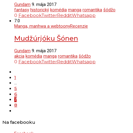
Gundam
9. mája 2017
fantasy
historický
komédia
manga
romantika
šódžo
0
Facebook
Twitter
Reddit
Whatsapp
7.0
Manga, manhwa a webtoony
Recenzie
Mudžúrjóku Šónen
Gundam
9. mája 2017
akcia
komédia
manga
romantika
šódžo
0
Facebook
Twitter
Reddit
Whatsapp
1
…
5
6
7
8
Na facebooku