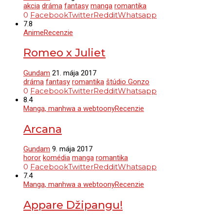
akcia
dráma
fantasy
manga
romantika
0
Facebook
Twitter
Reddit
Whatsapp
7.8
Anime
Recenzie
Romeo x Juliet
Gundam
21. mája 2017
dráma
fantasy
romantika
štúdio Gonzo
0
Facebook
Twitter
Reddit
Whatsapp
8.4
Manga, manhwa a webtoony
Recenzie
Arcana
Gundam
9. mája 2017
horor
komédia
manga
romantika
0
Facebook
Twitter
Reddit
Whatsapp
7.4
Manga, manhwa a webtoony
Recenzie
Appare Džipangu!