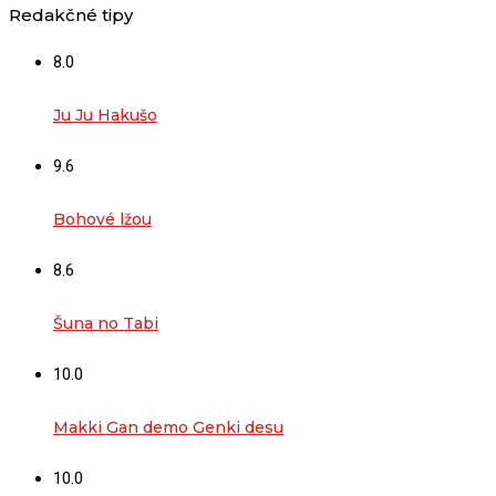
Redakčné tipy
8.0
Ju Ju Hakušo
9.6
Bohové lžou
8.6
Šuna no Tabi
10.0
Makki Gan demo Genki desu
10.0