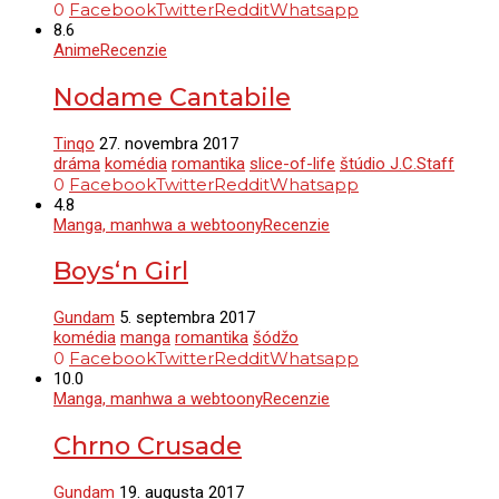
0
Facebook
Twitter
Reddit
Whatsapp
8.6
Anime
Recenzie
Nodame Cantabile
Tinqo
27. novembra 2017
dráma
komédia
romantika
slice-of-life
štúdio J.C.Staff
0
Facebook
Twitter
Reddit
Whatsapp
4.8
Manga, manhwa a webtoony
Recenzie
Boys‘n Girl
Gundam
5. septembra 2017
komédia
manga
romantika
šódžo
0
Facebook
Twitter
Reddit
Whatsapp
10.0
Manga, manhwa a webtoony
Recenzie
Chrno Crusade
Gundam
19. augusta 2017