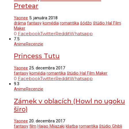
Pretear
Yaonee
5. januára 2018
dráma
fantasy
komédia
romantika
šódžo
štúdio Hal Film
Maker
0
Facebook
Twitter
Reddit
Whatsapp
7.5
Anime
Recenzie
Princess Tutu
Yaonee
25. decembra 2017
fantasy
komédia
romantika
štúdio Hal Film Maker
0
Facebook
Twitter
Reddit
Whatsapp
9.3
Anime
Recenzie
Zámek v oblacích (Howl no ugoku
širo)
Yaonee
20. decembra 2017
fantasy
film
Hajao Mijazaki
kliatba
romantika
štúdio Ghibli