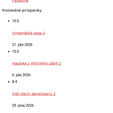
Facebook
Posledné príspevky
10.0
Vinlandská sága 2
21. júla 2026
10.0
Naušika z Větrného údolí 2
6. júla 2026
8.4
Král všech developerů 2
29. júna 2026