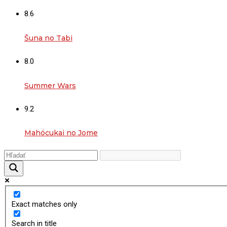
8.6
Šuna no Tabi
8.0
Summer Wars
9.2
Mahócukai no Jome
Exact matches only
Search in title