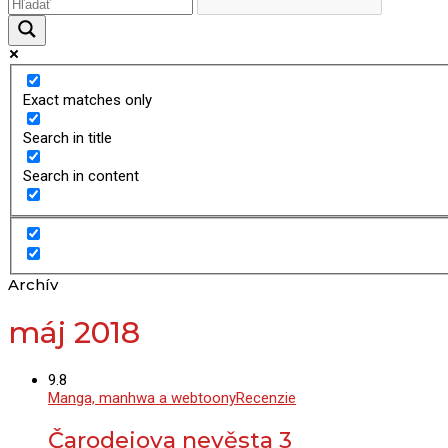
Exact matches only
Search in title
Search in content
Archív
máj 2018
9.8
Manga, manhwa a webtoony
Recenzie
Čarodejova nevěsta 3