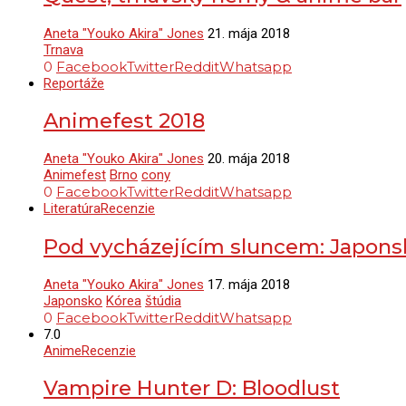
Aneta "Youko Akira" Jones
21. mája 2018
Trnava
0
Facebook
Twitter
Reddit
Whatsapp
Reportáže
Animefest 2018
Aneta "Youko Akira" Jones
20. mája 2018
Animefest
Brno
cony
0
Facebook
Twitter
Reddit
Whatsapp
Literatúra
Recenzie
Pod vycházejícím sluncem: Japonsko
Aneta "Youko Akira" Jones
17. mája 2018
Japonsko
Kórea
štúdia
0
Facebook
Twitter
Reddit
Whatsapp
7.0
Anime
Recenzie
Vampire Hunter D: Bloodlust