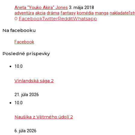
Aneta "Youko Akira" Jones
3. mája 2018
adventúra
akcia
dráma
fantasy
komédia
manga
nakladateľs
0
Facebook
Twitter
Reddit
Whatsapp
Na facebooku
Facebook
Posledné príspevky
10.0
Vinlandská sága 2
21. júla 2026
10.0
Naušika z Větrného údolí 2
6. júla 2026