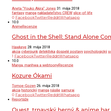
Aneta "Youko Akira" Jones
31. mája 2018
fantasy
manga
nakladateľstvo CREW
slice-of-life
0
Facebook
Twitter
Reddit
Whatsapp
10.0
Anime
Recenzie
Ghost in the Shell: Stand Alone Co
Hawkeye
28. mája 2018
akcia
cyberpunk
detektívka
dospelé postavy
psychologický
sc
1
Facebook
Twitter
Reddit
Whatsapp
10.0
Manga, manhwa a webtoony
Recenzie
Kozure Ókami
Tomoe-Gozen
26. mája 2018
akcia
historický
manga
násilie
samuraj
0
Facebook
Twitter
Reddit
Whatsapp
Reportáže
Quest, trnavský herný & anime bar