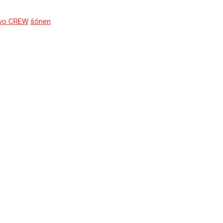
tvo CREW
šónen