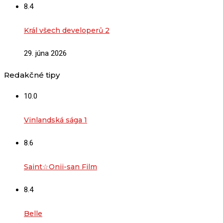
8.4
Král všech developerů 2
29. júna 2026
Redakčné tipy
10.0
Vinlandská sága 1
8.6
Saint☆Onii-san Film
8.4
Belle