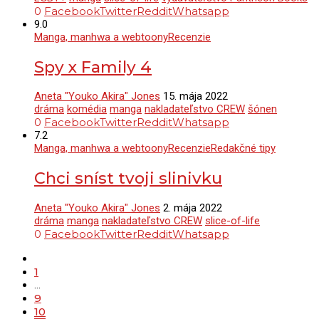
0
Facebook
Twitter
Reddit
Whatsapp
9.0
Manga, manhwa a webtoony
Recenzie
Spy x Family 4
Aneta "Youko Akira" Jones
15. mája 2022
dráma
komédia
manga
nakladateľstvo CREW
šónen
0
Facebook
Twitter
Reddit
Whatsapp
7.2
Manga, manhwa a webtoony
Recenzie
Redakčné tipy
Chci sníst tvoji slinivku
Aneta "Youko Akira" Jones
2. mája 2022
dráma
manga
nakladateľstvo CREW
slice-of-life
0
Facebook
Twitter
Reddit
Whatsapp
1
…
9
10