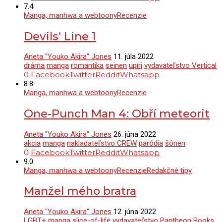
7.4
Manga, manhwa a webtoony
Recenzie
Devils‘ Line 1
Aneta "Youko Akira" Jones
11. júla 2022
dráma
manga
romantika
seinen
upíri
vydavateľstvo Vertical
0
Facebook
Twitter
Reddit
Whatsapp
8.8
Manga, manhwa a webtoony
Recenzie
One-Punch Man 4: Obří meteorit
Aneta "Youko Akira" Jones
26. júna 2022
akcia
manga
nakladateľstvo CREW
paródia
šónen
0
Facebook
Twitter
Reddit
Whatsapp
9.0
Manga, manhwa a webtoony
Recenzie
Redakčné tipy
Manžel mého bratra
Aneta "Youko Akira" Jones
12. júna 2022
LGBT+
manga
slice-of-life
vydavateľstvo Pantheon Books