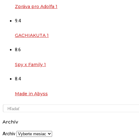
Zpráva pro Adolfa 1
9.4
GACHIAKUTA 1
8.6
Spy x Family 1
8.4
Made in Abyss
Archív
Archív