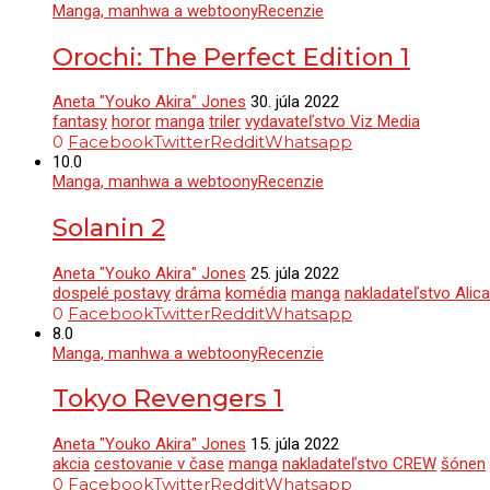
Manga, manhwa a webtoony
Recenzie
Orochi: The Perfect Edition 1
Aneta "Youko Akira" Jones
30. júla 2022
fantasy
horor
manga
triler
vydavateľstvo Viz Media
0
Facebook
Twitter
Reddit
Whatsapp
10.0
Manga, manhwa a webtoony
Recenzie
Solanin 2
Aneta "Youko Akira" Jones
25. júla 2022
dospelé postavy
dráma
komédia
manga
nakladateľstvo Alic
0
Facebook
Twitter
Reddit
Whatsapp
8.0
Manga, manhwa a webtoony
Recenzie
Tokyo Revengers 1
Aneta "Youko Akira" Jones
15. júla 2022
akcia
cestovanie v čase
manga
nakladateľstvo CREW
šónen
0
Facebook
Twitter
Reddit
Whatsapp