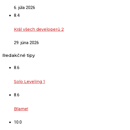
6. júla 2026
8.4
Král všech developerů 2
29. júna 2026
Redakčné tipy
8.6
Solo Leveling 1
8.6
Blame!
10.0