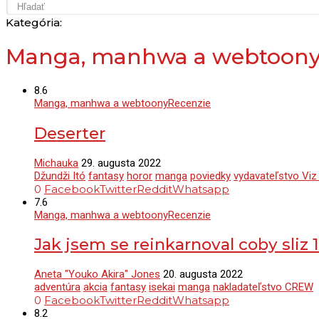
Kategória:
Manga, manhwa a webtoon
8.6
Manga, manhwa a webtoony
Recenzie
Deserter
Michauka
29. augusta 2022
Džundži Itó
fantasy
horor
manga
poviedky
vydavateľstvo Viz
0
Facebook
Twitter
Reddit
Whatsapp
7.6
Manga, manhwa a webtoony
Recenzie
Jak jsem se reinkarnoval coby sliz 1
Aneta "Youko Akira" Jones
20. augusta 2022
adventúra
akcia
fantasy
isekai
manga
nakladateľstvo CREW
0
Facebook
Twitter
Reddit
Whatsapp
8.2