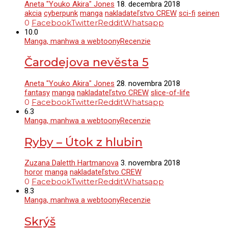
Aneta "Youko Akira" Jones
18. decembra 2018
akcia
cyberpunk
manga
nakladateľstvo CREW
sci-fi
seinen
0
Facebook
Twitter
Reddit
Whatsapp
10.0
Manga, manhwa a webtoony
Recenzie
Čarodejova nevěsta 5
Aneta "Youko Akira" Jones
28. novembra 2018
fantasy
manga
nakladateľstvo CREW
slice-of-life
0
Facebook
Twitter
Reddit
Whatsapp
6.3
Manga, manhwa a webtoony
Recenzie
Ryby – Útok z hlubin
Zuzana Daletth Hartmanova
3. novembra 2018
horor
manga
nakladateľstvo CREW
0
Facebook
Twitter
Reddit
Whatsapp
8.3
Manga, manhwa a webtoony
Recenzie
Skrýš