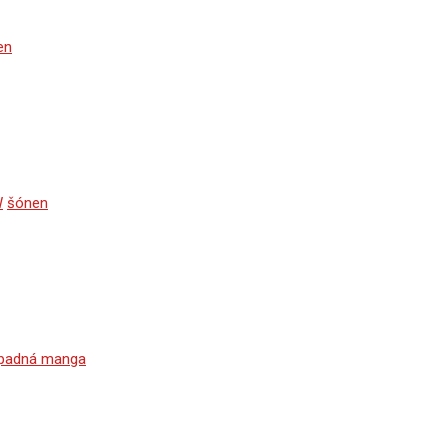
en
W
šónen
padná manga