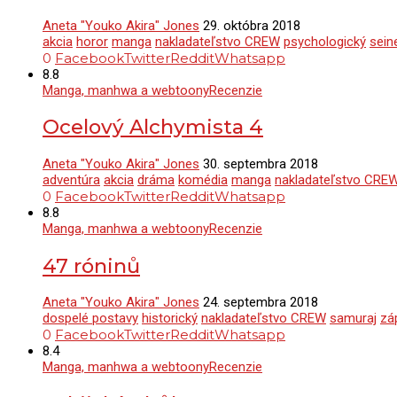
Aneta "Youko Akira" Jones
29. októbra 2018
akcia
horor
manga
nakladateľstvo CREW
psychologický
sein
0
Facebook
Twitter
Reddit
Whatsapp
8.8
Manga, manhwa a webtoony
Recenzie
Ocelový Alchymista 4
Aneta "Youko Akira" Jones
30. septembra 2018
adventúra
akcia
dráma
komédia
manga
nakladateľstvo CRE
0
Facebook
Twitter
Reddit
Whatsapp
8.8
Manga, manhwa a webtoony
Recenzie
47 róninů
Aneta "Youko Akira" Jones
24. septembra 2018
dospelé postavy
historický
nakladateľstvo CREW
samuraj
zá
0
Facebook
Twitter
Reddit
Whatsapp
8.4
Manga, manhwa a webtoony
Recenzie