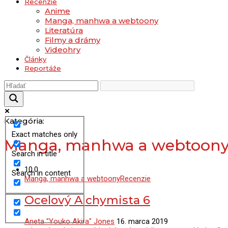
Recenzie
Anime
Manga, manhwa a webtoony
Literatúra
Filmy a drámy
Videohry
Články
Reportáže
Kategória:
Exact matches only
Manga, manhwa a webtoon
Search in title
10.0
Search in content
Manga, manhwa a webtoony
Recenzie
Ocelový Alchymista 6
Aneta "Youko Akira" Jones
16. marca 2019