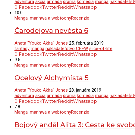
adventúra
akcia
armáda
dráma
komédia
manga
nakladateľs
0
Facebook
Twitter
Reddit
Whatsapp
10.0
Manga, manhwa a webtoony
Recenzie
Čarodejova nevěsta 6
Aneta "Youko Akira" Jones
25. februára 2019
fantasy
manga
nakladateľstvo CREW
slice-of-life
0
Facebook
Twitter
Reddit
Whatsapp
9.5
Manga, manhwa a webtoony
Recenzie
Ocelový Alchymista 5
Aneta "Youko Akira" Jones
28. januára 2019
adventúra
akcia
armáda
dráma
komédia
manga
nakladateľs
0
Facebook
Twitter
Reddit
Whatsapp
7.8
Manga, manhwa a webtoony
Recenzie
Bojový anděl Alita 3: Cesta ke svo