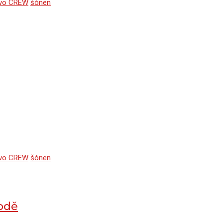
tvo CREW
šónen
tvo CREW
šónen
bodě