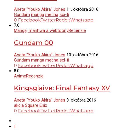
Aneta "Youko Akira" Jones
11. októbra 2016
Gundam
manga
mecha
sci-fi
0
Facebook
Twitter
Reddit
Whatsapp
7.0
Manga, manhwa a webtoony
Recenzie
Gundam 00
Aneta "Youko Akira" Jones
10. októbra 2016
Gundam
manga
mecha
sci-fi
0
Facebook
Twitter
Reddit
Whatsapp
8.0
Anime
Recenzie
Kingsglaive: Final Fantasy XV
Aneta "Youko Akira" Jones
8. októbra 2016
akcia
Square Enix
0
Facebook
Twitter
Reddit
Whatsapp
1