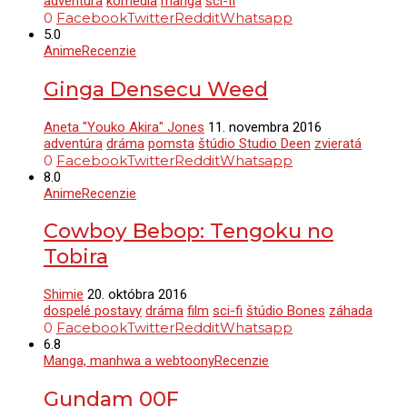
adventúra
komédia
manga
sci-fi
0
Facebook
Twitter
Reddit
Whatsapp
5.0
Anime
Recenzie
Ginga Densecu Weed
Aneta "Youko Akira" Jones
11. novembra 2016
adventúra
dráma
pomsta
štúdio Studio Deen
zvieratá
0
Facebook
Twitter
Reddit
Whatsapp
8.0
Anime
Recenzie
Cowboy Bebop: Tengoku no
Tobira
Shimie
20. októbra 2016
dospelé postavy
dráma
film
sci-fi
štúdio Bones
záhada
0
Facebook
Twitter
Reddit
Whatsapp
6.8
Manga, manhwa a webtoony
Recenzie
Gundam 00F