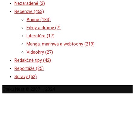
Nezaradené
(2)
Recenzie
(453)
Anime
(183)
Filmy a drámy
(7)
Literatúra
(17)
Manga, manhwa a webtoony
(219)
Videohry
(27)
Redakčné tipy
(42)
Reportáže
(25)
Správy
(52)
Otaku Nest © 2007 – 2024