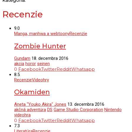
Kategória:
Recenzie
9.0
Manga, manhwa a webtoony
Recenzie
Zombie Hunter
Gundam
18. decembra 2016
akcia
horor
seinen
0
Facebook
Twitter
Reddit
Whatsapp
8.5
Recenzie
Videohry
Okamiden
Aneta "Youko Akira" Jones
13. decembra 2016
akčná adventúra
DS
Game Studio Corporation
Nintendo
videohra
0
Facebook
Twitter
Reddit
Whatsapp
7.3
Literatúra
Recenzie