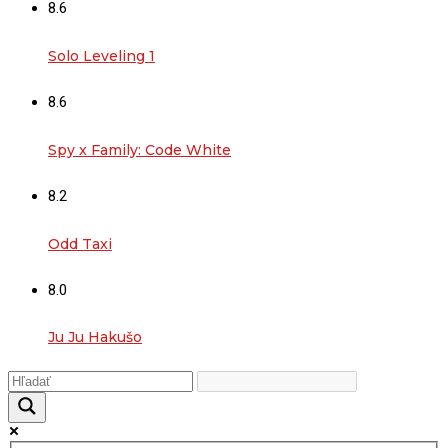
8.6
Solo Leveling 1
8.6
Spy x Family: Code White
8.2
Odd Taxi
8.0
Ju Ju Hakušo