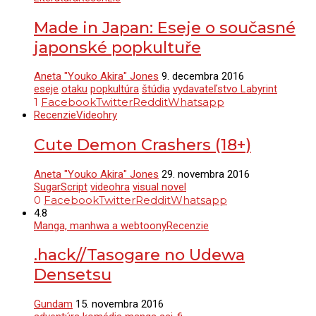
Made in Japan: Eseje o současné
japonské popkultuře
Aneta "Youko Akira" Jones
9. decembra 2016
eseje
otaku
popkultúra
štúdia
vydavateľstvo Labyrint
1
Facebook
Twitter
Reddit
Whatsapp
Recenzie
Videohry
Cute Demon Crashers (18+)
Aneta "Youko Akira" Jones
29. novembra 2016
SugarScript
videohra
visual novel
0
Facebook
Twitter
Reddit
Whatsapp
4.8
Manga, manhwa a webtoony
Recenzie
.hack//Tasogare no Udewa
Densetsu
Gundam
15. novembra 2016