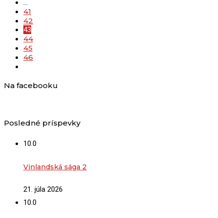
…
41
42
43
44
45
46
Na facebooku
Posledné príspevky
10.0
Vinlandská sága 2
21. júla 2026
10.0