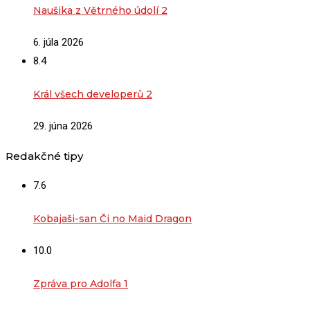
Naušika z Větrného údolí 2
6. júla 2026
8.4
Král všech developerů 2
29. júna 2026
Redakčné tipy
7.6
Kobajaši-san Či no Maid Dragon
10.0
Zpráva pro Adolfa 1