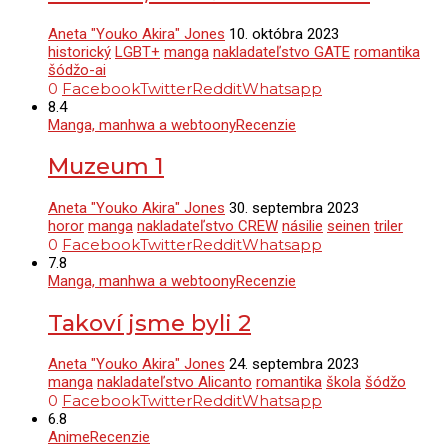
Aneta "Youko Akira" Jones
10. októbra 2023
historický
LGBT+
manga
nakladateľstvo GATE
romantika
šódžo-ai
0
Facebook
Twitter
Reddit
Whatsapp
8.4
Manga, manhwa a webtoony
Recenzie
Muzeum 1
Aneta "Youko Akira" Jones
30. septembra 2023
horor
manga
nakladateľstvo CREW
násilie
seinen
triler
0
Facebook
Twitter
Reddit
Whatsapp
7.8
Manga, manhwa a webtoony
Recenzie
Takoví jsme byli 2
Aneta "Youko Akira" Jones
24. septembra 2023
manga
nakladateľstvo Alicanto
romantika
škola
šódžo
0
Facebook
Twitter
Reddit
Whatsapp
6.8
Anime
Recenzie