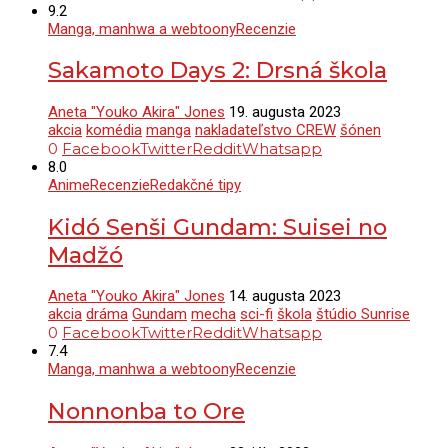
9.2
Manga, manhwa a webtoony
Recenzie
Sakamoto Days 2: Drsná škola
Aneta "Youko Akira" Jones
19. augusta 2023
akcia
komédia
manga
nakladateľstvo CREW
šónen
0
Facebook
Twitter
Reddit
Whatsapp
8.0
Anime
Recenzie
Redakčné tipy
Kidó Senši Gundam: Suisei no
Madžó
Aneta "Youko Akira" Jones
14. augusta 2023
akcia
dráma
Gundam
mecha
sci-fi
škola
štúdio Sunrise
0
Facebook
Twitter
Reddit
Whatsapp
7.4
Manga, manhwa a webtoony
Recenzie
Nonnonba to Ore