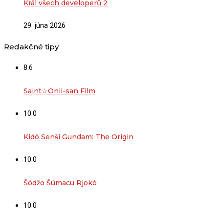
Král všech developerů 2
29. júna 2026
Redakčné tipy
8.6
Saint☆Onii-san Film
10.0
Kidó Senši Gundam: The Origin
10.0
Šódžo Šúmacu Rjokó
10.0