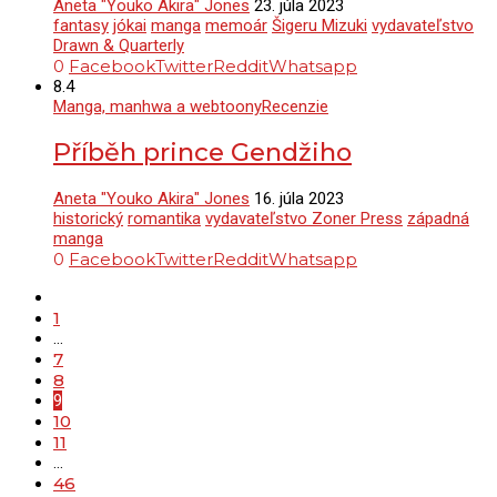
Aneta "Youko Akira" Jones
23. júla 2023
fantasy
jókai
manga
memoár
Šigeru Mizuki
vydavateľstvo
Drawn & Quarterly
0
Facebook
Twitter
Reddit
Whatsapp
8.4
Manga, manhwa a webtoony
Recenzie
Příběh prince Gendžiho
Aneta "Youko Akira" Jones
16. júla 2023
historický
romantika
vydavateľstvo Zoner Press
západná
manga
0
Facebook
Twitter
Reddit
Whatsapp
1
…
7
8
9
10
11
…
46