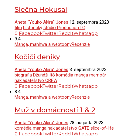
Slečna Hokusai
Aneta "Youko Akira" Jones
12. septembra 2023
film
historický
štúdio Production I.G
0
Facebook
Twitter
Reddit
Whatsapp
9.4
Manga, manhwa a webtoony
Recenzie
Kočičí deníky
Aneta "Youko Akira" Jones
3. septembra 2023
biografia
Džundži Itó
komédia
manga
memoár
nakladateľstvo CREW
0
Facebook
Twitter
Reddit
Whatsapp
8.4
Manga, manhwa a webtoony
Recenzie
Muž v domácnosti 1 & 2
Aneta "Youko Akira" Jones
28. augusta 2023
komédia
manga
nakladateľstvo GATE
slice-of-life
0
Facebook
Twitter
Reddit
Whatsapp