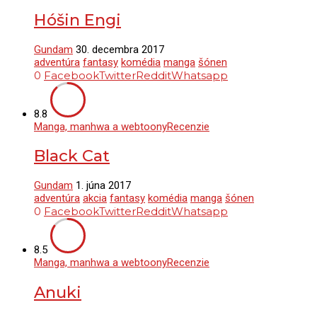
Hóšin Engi
Gundam
30. decembra 2017
adventúra
fantasy
komédia
manga
šónen
0
Facebook
Twitter
Reddit
Whatsapp
8.8
Manga, manhwa a webtoony
Recenzie
Black Cat
Gundam
1. júna 2017
adventúra
akcia
fantasy
komédia
manga
šónen
0
Facebook
Twitter
Reddit
Whatsapp
8.5
Manga, manhwa a webtoony
Recenzie
Anuki