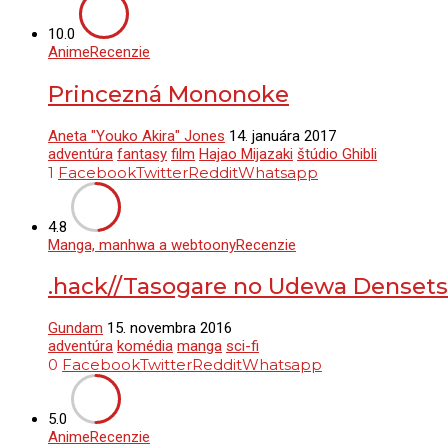
10.0
Anime
Recenzie
Princezná Mononoke
Aneta "Youko Akira" Jones
14. januára 2017
adventúra
fantasy
film
Hajao Mijazaki
štúdio Ghibli
1
Facebook
Twitter
Reddit
Whatsapp
4.8
Manga, manhwa a webtoony
Recenzie
.hack//Tasogare no Udewa Denset
Gundam
15. novembra 2016
adventúra
komédia
manga
sci-fi
0
Facebook
Twitter
Reddit
Whatsapp
5.0
Anime
Recenzie