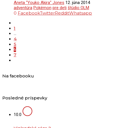
Aneta "Youko Akira" Jones
12. júna 2014
adventúra
Pokémon
pre deti
štúdio OLM
0
Facebook
Twitter
Reddit
Whatsapp
1
…
4
5
6
7
Na facebooku
Posledné príspevky
10.0