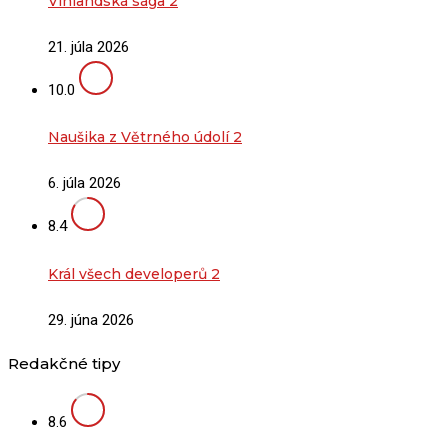
Vinlandská sága 2
21. júla 2026
10.0
Naušika z Větrného údolí 2
6. júla 2026
8.4
Král všech developerů 2
29. júna 2026
Redakčné tipy
8.6