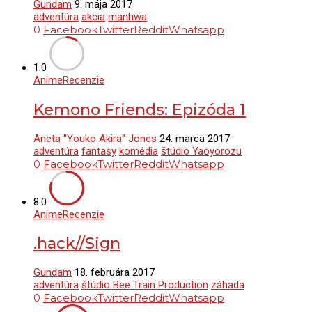
Gundam
9. mája 2017
adventúra
akcia
manhwa
0
Facebook
Twitter
Reddit
Whatsapp
1.0
Anime
Recenzie
Kemono Friends: Epizóda 1
Aneta "Youko Akira" Jones
24. marca 2017
adventúra
fantasy
komédia
štúdio Yaoyorozu
0
Facebook
Twitter
Reddit
Whatsapp
8.0
Anime
Recenzie
.hack//Sign
Gundam
18. februára 2017
adventúra
štúdio Bee Train Production
záhada
0
Facebook
Twitter
Reddit
Whatsapp