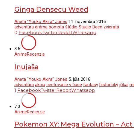
Ginga Densecu Weed
Aneta "Youko Akira" Jones
11. novembra 2016
adventúra
dráma
pomsta
štúdio Studio Deen
zvieratá
0
Facebook
Twitter
Reddit
Whatsapp
8.5
Anime
Recenzie
Inujaša
Aneta "Youko Akira" Jones
5. júla 2016
adventúra
akcia
cestovanie v čase
fantasy
historický
jókai
mi
1
Facebook
Twitter
Reddit
Whatsapp
7.0
Anime
Recenzie
Pokemon XY: Mega Evolution – Act 