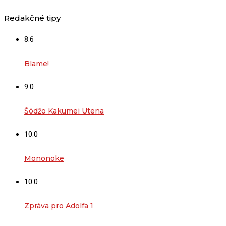
Redakčné tipy
8.6
Blame!
9.0
Šódžo Kakumei Utena
10.0
Mononoke
10.0
Zpráva pro Adolfa 1