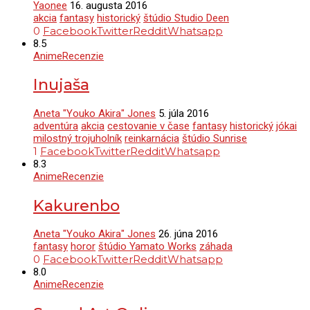
Yaonee
16. augusta 2016
akcia
fantasy
historický
štúdio Studio Deen
0
Facebook
Twitter
Reddit
Whatsapp
8.5
Anime
Recenzie
Inujaša
Aneta "Youko Akira" Jones
5. júla 2016
adventúra
akcia
cestovanie v čase
fantasy
historický
jókai
milostný trojuholník
reinkarnácia
štúdio Sunrise
1
Facebook
Twitter
Reddit
Whatsapp
8.3
Anime
Recenzie
Kakurenbo
Aneta "Youko Akira" Jones
26. júna 2016
fantasy
horor
štúdio Yamato Works
záhada
0
Facebook
Twitter
Reddit
Whatsapp
8.0
Anime
Recenzie