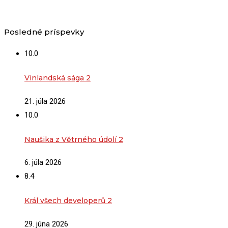
Posledné príspevky
10.0
Vinlandská sága 2
21. júla 2026
10.0
Naušika z Větrného údolí 2
6. júla 2026
8.4
Král všech developerů 2
29. júna 2026