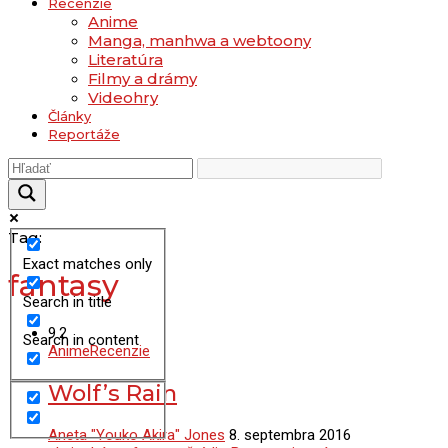
Recenzie
Anime
Manga, manhwa a webtoony
Literatúra
Filmy a drámy
Videohry
Články
Reportáže
Tag:
Exact matches only
fantasy
Search in title
9.2
Search in content
Anime
Recenzie
Wolf’s Rain
Aneta "Youko Akira" Jones
8. septembra 2016