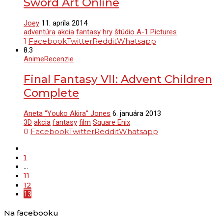
Sword Art Online
Joey
11. apríla 2014
adventúra
akcia
fantasy
hry
štúdio A-1 Pictures
1
Facebook
Twitter
Reddit
Whatsapp
8.3
Anime
Recenzie
Final Fantasy VII: Advent Children
Complete
Aneta "Youko Akira" Jones
6. januára 2013
3D
akcia
fantasy
film
Square Enix
0
Facebook
Twitter
Reddit
Whatsapp
1
…
11
12
13
Na facebooku