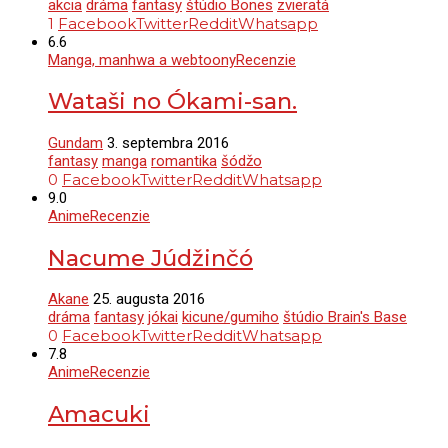
akcia
dráma
fantasy
štúdio Bones
zvieratá
1
Facebook
Twitter
Reddit
Whatsapp
6.6
Manga, manhwa a webtoony
Recenzie
Wataši no Ókami-san.
Gundam
3. septembra 2016
fantasy
manga
romantika
šódžo
0
Facebook
Twitter
Reddit
Whatsapp
9.0
Anime
Recenzie
Nacume Júdžinčó
Akane
25. augusta 2016
dráma
fantasy
jókai
kicune/gumiho
štúdio Brain's Base
0
Facebook
Twitter
Reddit
Whatsapp
7.8
Anime
Recenzie
Amacuki