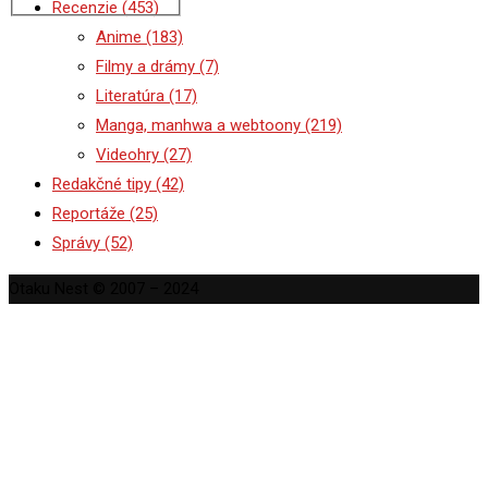
Recenzie
(453)
Anime
(183)
Filmy a drámy
(7)
Literatúra
(17)
Manga, manhwa a webtoony
(219)
Videohry
(27)
Redakčné tipy
(42)
Reportáže
(25)
Správy
(52)
Otaku Nest © 2007 – 2024