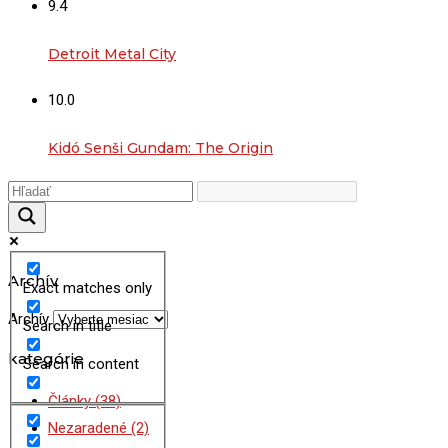
9.4
Detroit Metal City
10.0
Kidó Senši Gundam: The Origin
Archív
Exact matches only
Archív
Search in title
kategórie
Search in content
Články
(38)
Nezaradené
(2)