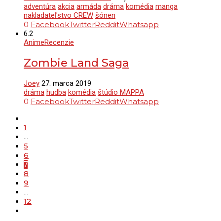
adventúra
akcia
armáda
dráma
komédia
manga
nakladateľstvo CREW
šónen
0
Facebook
Twitter
Reddit
Whatsapp
6.2
Anime
Recenzie
Zombie Land Saga
Joey
27. marca 2019
dráma
hudba
komédia
štúdio MAPPA
0
Facebook
Twitter
Reddit
Whatsapp
1
…
5
6
7
8
9
…
12