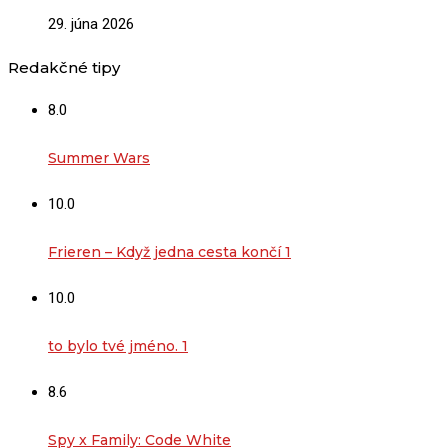
29. júna 2026
Redakčné tipy
8.0
Summer Wars
10.0
Frieren – Když jedna cesta končí 1
10.0
to bylo tvé jméno. 1
8.6
Spy x Family: Code White