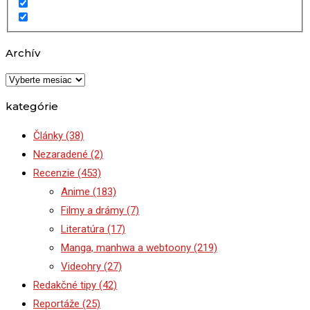
Archív
Archív
kategórie
Články
(38)
Nezaradené
(2)
Recenzie
(453)
Anime
(183)
Filmy a drámy
(7)
Literatúra
(17)
Manga, manhwa a webtoony
(219)
Videohry
(27)
Redakčné tipy
(42)
Reportáže
(25)