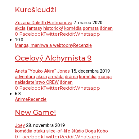
Kurošicudži
Zuzana Daletth Hartmanova
7. marca 2020
akcia
fantasy
historický
komédia
pomsta
šónen
0
Facebook
Twitter
Reddit
Whatsapp
10.0
Manga, manhwa a webtoony
Recenzie
Ocelový Alchymista 9
Aneta "Youko Akira" Jones
15. decembra 2019
adventúra
akcia
armáda
dráma
komédia
manga
nakladateľstvo CREW
šónen
0
Facebook
Twitter
Reddit
Whatsapp
6.8
Anime
Recenzie
New Game!
Joey
28. novembra 2019
komédia
otaku
slice-of-life
štúdio Doga Kobo
0
Facebook
Twitter
Reddit
Whatsapp