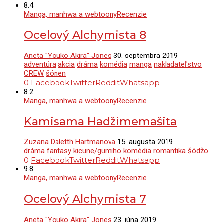
8.4
Manga, manhwa a webtoony
Recenzie
Ocelový Alchymista 8
Aneta "Youko Akira" Jones
30. septembra 2019
adventúra
akcia
dráma
komédia
manga
nakladateľstvo
CREW
šónen
0
Facebook
Twitter
Reddit
Whatsapp
8.2
Manga, manhwa a webtoony
Recenzie
Kamisama Hadžimemašita
Zuzana Daletth Hartmanova
15. augusta 2019
dráma
fantasy
kicune/gumiho
komédia
romantika
šódžo
0
Facebook
Twitter
Reddit
Whatsapp
9.8
Manga, manhwa a webtoony
Recenzie
Ocelový Alchymista 7
Aneta "Youko Akira" Jones
23. júna 2019