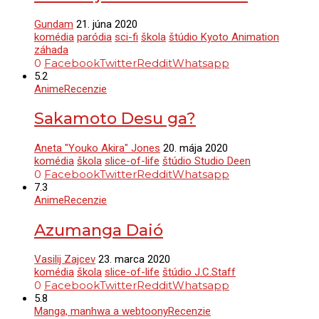
Gundam
21. júna 2020
komédia
paródia
sci-fi
škola
štúdio Kyoto Animation
záhada
0
Facebook
Twitter
Reddit
Whatsapp
5.2
Anime
Recenzie
Sakamoto Desu ga?
Aneta "Youko Akira" Jones
20. mája 2020
komédia
škola
slice-of-life
štúdio Studio Deen
0
Facebook
Twitter
Reddit
Whatsapp
7.3
Anime
Recenzie
Azumanga Daió
Vasilij Zajcev
23. marca 2020
komédia
škola
slice-of-life
štúdio J.C.Staff
0
Facebook
Twitter
Reddit
Whatsapp
5.8
Manga, manhwa a webtoony
Recenzie