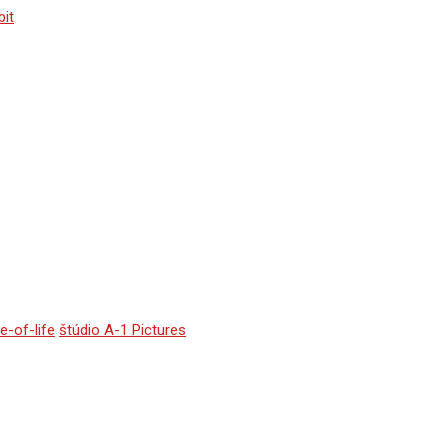
bit
ce-of-life
štúdio A-1 Pictures