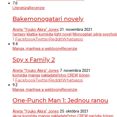
7.0
Literatúra
Recenzie
Bakemonogatari novely
Aneta "Youko Akira" Jones
21. novembra 2021
fantasy
kliatba
komédia
light novel
Monogatari séria
psychol
1
Facebook
Twitter
Reddit
Whatsapp
9.4
Manga, manhwa a webtoony
Recenzie
Spy x Family 2
Aneta "Youko Akira" Jones
7. novembra 2021
komédia
manga
nakladateľstvo CREW
šónen
1
Facebook
Twitter
Reddit
Whatsapp
9.2
Manga, manhwa a webtoony
Recenzie
One-Punch Man 1: Jednou ranou
Aneta "Youko Akira" Jones
25. októbra 2021
akcia
komédia
manga
nakladateľstvo CREW
paródia
šónen