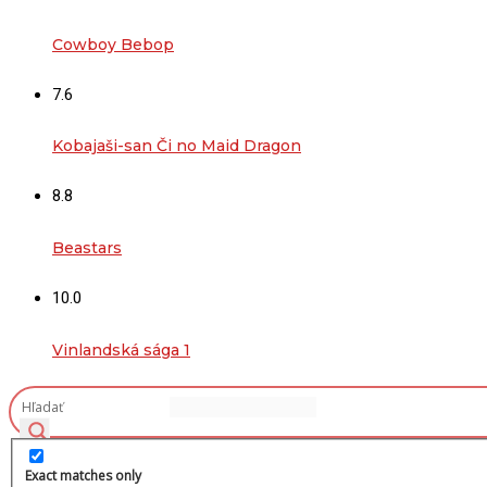
Cowboy Bebop
7.6
Kobajaši-san Či no Maid Dragon
8.8
Beastars
10.0
Vinlandská sága 1
Archív
Exact matches only