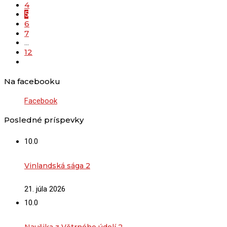
4
5
6
7
…
12
Na facebooku
Facebook
Posledné príspevky
10.0
Vinlandská sága 2
21. júla 2026
10.0