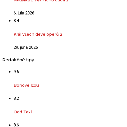
Naušika z Větrného údolí 2
6. júla 2026
8.4
Král všech developerů 2
29. júna 2026
Redakčné tipy
9.6
Bohové lžou
8.2
Odd Taxi
8.6