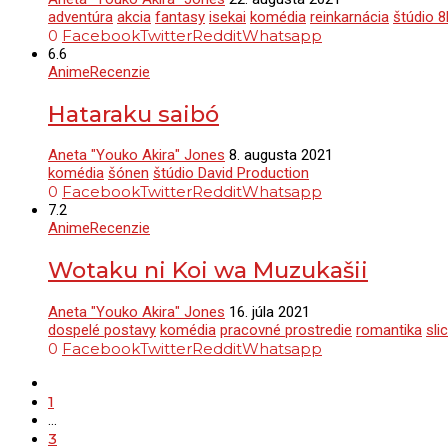
adventúra
akcia
fantasy
isekai
komédia
reinkarnácia
štúdio 8
0
Facebook
Twitter
Reddit
Whatsapp
6.6
Anime
Recenzie
Hataraku saibó
Aneta "Youko Akira" Jones
8. augusta 2021
komédia
šónen
štúdio David Production
0
Facebook
Twitter
Reddit
Whatsapp
7.2
Anime
Recenzie
Wotaku ni Koi wa Muzukašii
Aneta "Youko Akira" Jones
16. júla 2021
dospelé postavy
komédia
pracovné prostredie
romantika
sli
0
Facebook
Twitter
Reddit
Whatsapp
1
…
3