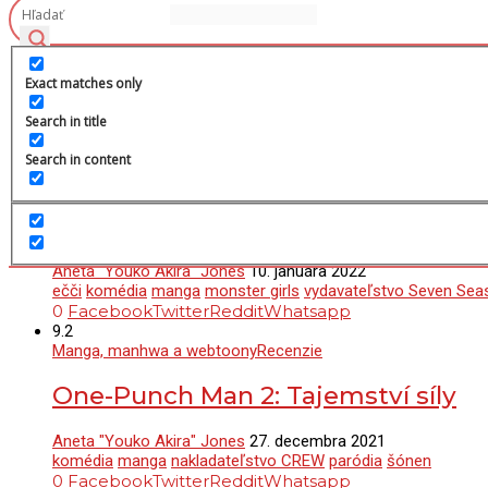
Tag:
Exact matches only
komédia
Search in title
2.4
Search in content
Manga, manhwa a webtoony
Recenzie
T-Rex na Kanodžo
Aneta "Youko Akira" Jones
10. januára 2022
ečči
komédia
manga
monster girls
vydavateľstvo Seven Sea
0
Facebook
Twitter
Reddit
Whatsapp
9.2
Manga, manhwa a webtoony
Recenzie
One-Punch Man 2: Tajemství síly
Aneta "Youko Akira" Jones
27. decembra 2021
komédia
manga
nakladateľstvo CREW
paródia
šónen
0
Facebook
Twitter
Reddit
Whatsapp