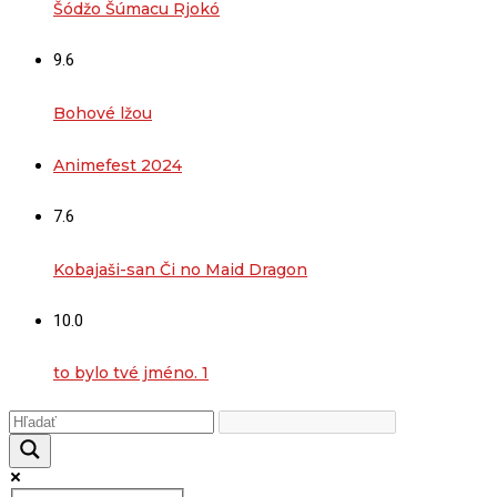
Šódžo Šúmacu Rjokó
9.6
Bohové lžou
Animefest 2024
7.6
Kobajaši-san Či no Maid Dragon
10.0
to bylo tvé jméno. 1