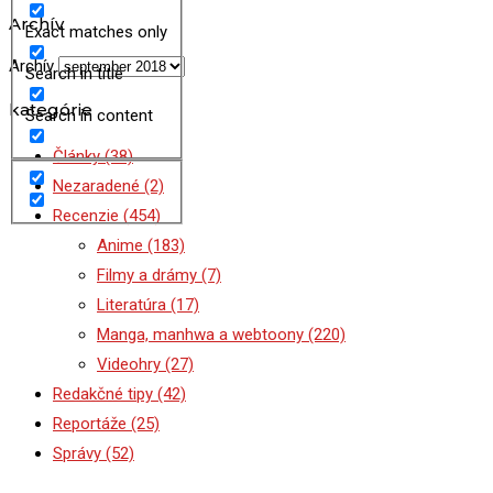
Archív
Exact matches only
Archív
Search in title
kategórie
Search in content
Články
(38)
Nezaradené
(2)
Recenzie
(454)
Anime
(183)
Filmy a drámy
(7)
Literatúra
(17)
Manga, manhwa a webtoony
(220)
Videohry
(27)
Redakčné tipy
(42)
Reportáže
(25)
Správy
(52)