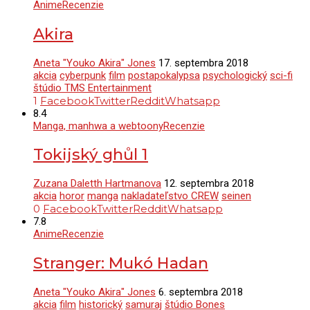
Anime
Recenzie
Akira
Aneta "Youko Akira" Jones
17. septembra 2018
akcia
cyberpunk
film
postapokalypsa
psychologický
sci-fi
štúdio TMS Entertainment
1
Facebook
Twitter
Reddit
Whatsapp
8.4
Manga, manhwa a webtoony
Recenzie
Tokijský ghůl 1
Zuzana Daletth Hartmanova
12. septembra 2018
akcia
horor
manga
nakladateľstvo CREW
seinen
0
Facebook
Twitter
Reddit
Whatsapp
7.8
Anime
Recenzie
Stranger: Mukó Hadan
Aneta "Youko Akira" Jones
6. septembra 2018
akcia
film
historický
samuraj
štúdio Bones