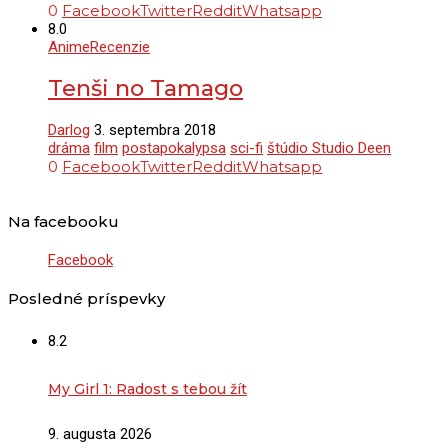
0
Facebook
Twitter
Reddit
Whatsapp
8.0
Anime
Recenzie
Tenši no Tamago
Darlog
3. septembra 2018
dráma
film
postapokalypsa
sci-fi
štúdio Studio Deen
0
Facebook
Twitter
Reddit
Whatsapp
Na facebooku
Facebook
Posledné príspevky
8.2
My Girl 1: Radost s tebou žít
9. augusta 2026