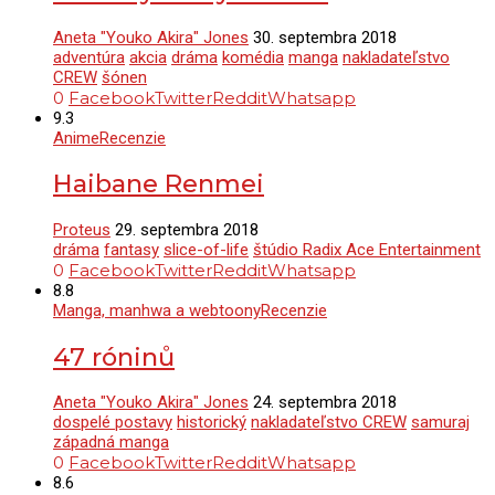
Aneta "Youko Akira" Jones
30. septembra 2018
adventúra
akcia
dráma
komédia
manga
nakladateľstvo
CREW
šónen
0
Facebook
Twitter
Reddit
Whatsapp
9.3
Anime
Recenzie
Haibane Renmei
Proteus
29. septembra 2018
dráma
fantasy
slice-of-life
štúdio Radix Ace Entertainment
0
Facebook
Twitter
Reddit
Whatsapp
8.8
Manga, manhwa a webtoony
Recenzie
47 róninů
Aneta "Youko Akira" Jones
24. septembra 2018
dospelé postavy
historický
nakladateľstvo CREW
samuraj
západná manga
0
Facebook
Twitter
Reddit
Whatsapp
8.6