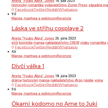
Aneta "Youko Akira" Jones
16. júla 2023
historický
romantika
vydavateľstvo Zoner Press
západná ma
0
Facebook
Twitter
Reddit
Whatsapp
9.0
Manga, manhwa a webtoony
Recenzie
Láska ve střihu cosplaye 2
Aneta "Youko Akira" Jones
26. júna 2023
ečči
komédia
manga
nakladateľstvo CREW
otaku
romantika
0
Facebook
Twitter
Reddit
Whatsapp
4.6
Manga, manhwa a webtoony
Recenzie
Dívčí válka 1
Aneta "Youko Akira" Jones
18. júna 2023
dráma
historický
manga
nakladateľstvo Argo
násilie
vojna
0
Facebook
Twitter
Reddit
Whatsapp
9.6
Manga, manhwa a webtoony
Recenzie
Ókami kodomo no Ame to Juki