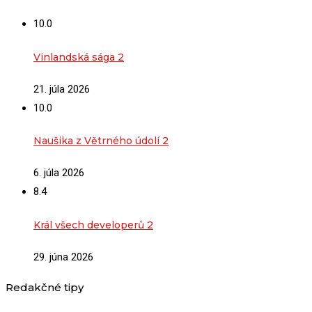
10.0
Vinlandská sága 2
21. júla 2026
10.0
Naušika z Větrného údolí 2
6. júla 2026
8.4
Král všech developerů 2
29. júna 2026
Redakčné tipy