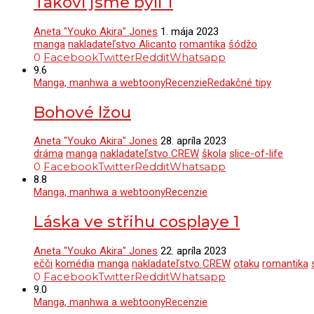
Takoví jsme byli 1
Aneta "Youko Akira" Jones
1. mája 2023
manga
nakladateľstvo Alicanto
romantika
šódžo
0
Facebook
Twitter
Reddit
Whatsapp
9.6
Manga, manhwa a webtoony
Recenzie
Redakčné tipy
Bohové lžou
Aneta "Youko Akira" Jones
28. apríla 2023
dráma
manga
nakladateľstvo CREW
škola
slice-of-life
0
Facebook
Twitter
Reddit
Whatsapp
8.8
Manga, manhwa a webtoony
Recenzie
Láska ve střihu cosplaye 1
Aneta "Youko Akira" Jones
22. apríla 2023
ečči
komédia
manga
nakladateľstvo CREW
otaku
romantika
0
Facebook
Twitter
Reddit
Whatsapp
9.0
Manga, manhwa a webtoony
Recenzie