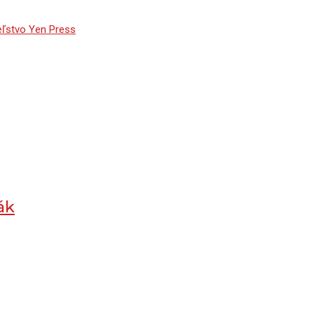
eľstvo Yen Press
ák