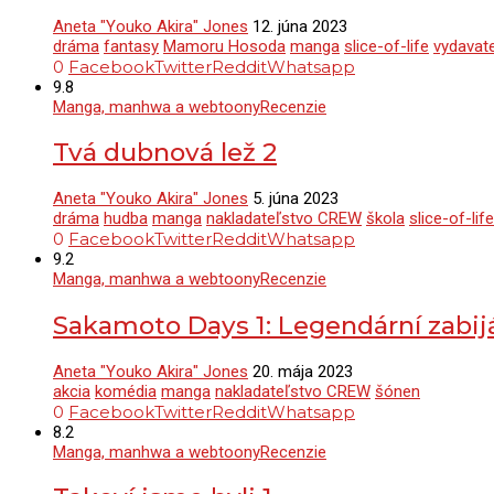
Aneta "Youko Akira" Jones
12. júna 2023
dráma
fantasy
Mamoru Hosoda
manga
slice-of-life
vydavat
0
Facebook
Twitter
Reddit
Whatsapp
9.8
Manga, manhwa a webtoony
Recenzie
Tvá dubnová lež 2
Aneta "Youko Akira" Jones
5. júna 2023
dráma
hudba
manga
nakladateľstvo CREW
škola
slice-of-life
0
Facebook
Twitter
Reddit
Whatsapp
9.2
Manga, manhwa a webtoony
Recenzie
Sakamoto Days 1: Legendární zabij
Aneta "Youko Akira" Jones
20. mája 2023
akcia
komédia
manga
nakladateľstvo CREW
šónen
0
Facebook
Twitter
Reddit
Whatsapp
8.2
Manga, manhwa a webtoony
Recenzie