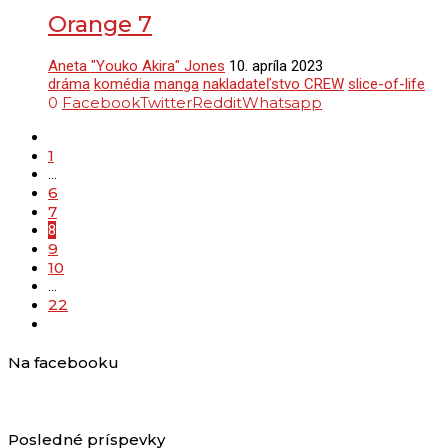
Orange 7
Aneta "Youko Akira" Jones
10. apríla 2023
dráma
komédia
manga
nakladateľstvo CREW
slice-of-life
0
Facebook
Twitter
Reddit
Whatsapp
1
…
6
7
8
9
10
…
22
Na facebooku
Posledné príspevky