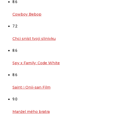
8.6
Cowboy Bebop
7.2
Chci sníst tvoji slinivku
8.6
Spy x Family: Code White
8.6
Saint☆Onii-san Film
9.0
Manžel mého bratra