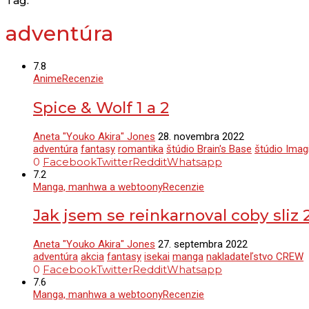
Tag:
adventúra
7.8
Anime
Recenzie
Spice & Wolf 1 a 2
Aneta "Youko Akira" Jones
28. novembra 2022
adventúra
fantasy
romantika
štúdio Brain's Base
štúdio Imag
0
Facebook
Twitter
Reddit
Whatsapp
7.2
Manga, manhwa a webtoony
Recenzie
Jak jsem se reinkarnoval coby sliz 
Aneta "Youko Akira" Jones
27. septembra 2022
adventúra
akcia
fantasy
isekai
manga
nakladateľstvo CREW
0
Facebook
Twitter
Reddit
Whatsapp
7.6
Manga, manhwa a webtoony
Recenzie