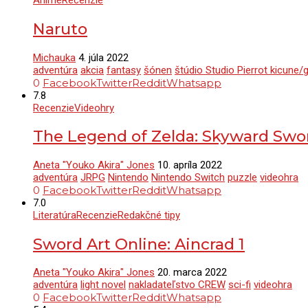
Anime
Recenzie
Naruto
Michauka
4. júla 2022
adventúra
akcia
fantasy
šónen
štúdio Studio Pierrot kicune
0
Facebook
Twitter
Reddit
Whatsapp
7.8
Recenzie
Videohry
The Legend of Zelda: Skyward Sw
Aneta "Youko Akira" Jones
10. apríla 2022
adventúra
JRPG
Nintendo
Nintendo Switch
puzzle
videohra
0
Facebook
Twitter
Reddit
Whatsapp
7.0
Literatúra
Recenzie
Redakčné tipy
Sword Art Online: Aincrad 1
Aneta "Youko Akira" Jones
20. marca 2022
adventúra
light novel
nakladateľstvo CREW
sci-fi
videohra
0
Facebook
Twitter
Reddit
Whatsapp