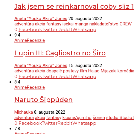
Jak jsem se reinkarnoval coby sliz 1
Aneta "Youko Akira" Jones
20. augusta 2022
adventúra
akcia
fantasy
isekai
manga
nakladateľstvo CREW
0
Facebook
Twitter
Reddit
Whatsapp
9.4
Anime
Recenzie
Lupin III: Cagliostro no Širo
Aneta "Youko Akira" Jones
15. augusta 2022
adventúra
akcia
dospelé postavy
film
Hajao Mijazaki
komédi
0
Facebook
Twitter
Reddit
Whatsapp
8.4
Anime
Recenzie
Naruto Šippúden
Michauka
8. augusta 2022
adventúra
akcia
fantasy
kicune/gumiho
šónen
štúdio Studio 
0
Facebook
Twitter
Reddit
Whatsapp
7.8