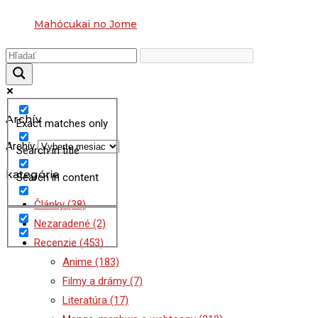
Mahócukai no Jome
Archív
Exact matches only
Archív
Search in title
kategórie
Search in content
Články
(38)
Nezaradené
(2)
Recenzie
(453)
Anime
(183)
Filmy a drámy
(7)
Literatúra
(17)