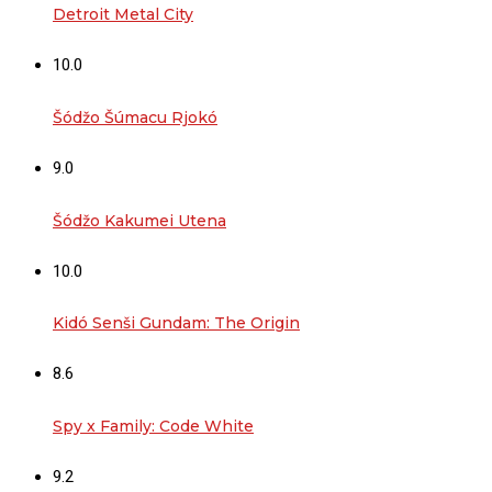
Detroit Metal City
10.0
Šódžo Šúmacu Rjokó
9.0
Šódžo Kakumei Utena
10.0
Kidó Senši Gundam: The Origin
8.6
Spy x Family: Code White
9.2