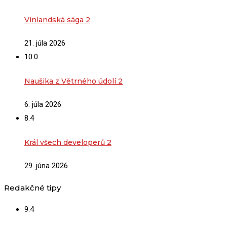
Vinlandská sága 2
21. júla 2026
10.0
Naušika z Větrného údolí 2
6. júla 2026
8.4
Král všech developerů 2
29. júna 2026
Redakčné tipy
9.4