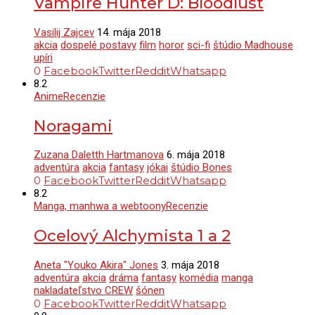
Vampire Hunter D: Bloodlust
Vasilij Zajcev
14. mája 2018
akcia
dospelé postavy
film
horor
sci-fi
štúdio Madhouse
upíri
0
Facebook
Twitter
Reddit
Whatsapp
8.2
Anime
Recenzie
Noragami
Zuzana Daletth Hartmanova
6. mája 2018
adventúra
akcia
fantasy
jókai
štúdio Bones
0
Facebook
Twitter
Reddit
Whatsapp
8.2
Manga, manhwa a webtoony
Recenzie
Ocelový Alchymista 1 a 2
Aneta "Youko Akira" Jones
3. mája 2018
adventúra
akcia
dráma
fantasy
komédia
manga
nakladateľstvo CREW
šónen
0
Facebook
Twitter
Reddit
Whatsapp