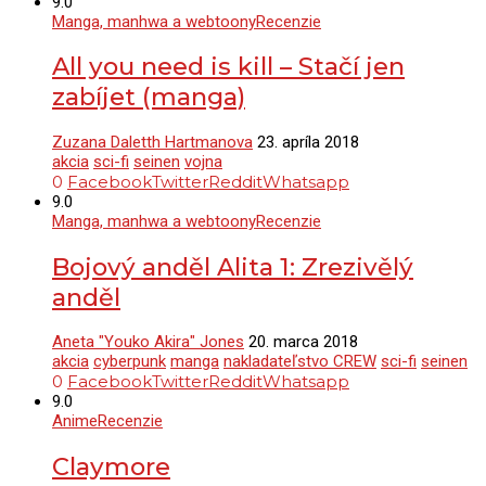
9.0
Manga, manhwa a webtoony
Recenzie
All you need is kill – Stačí jen
zabíjet (manga)
Zuzana Daletth Hartmanova
23. apríla 2018
akcia
sci-fi
seinen
vojna
0
Facebook
Twitter
Reddit
Whatsapp
9.0
Manga, manhwa a webtoony
Recenzie
Bojový anděl Alita 1: Zrezivělý
anděl
Aneta "Youko Akira" Jones
20. marca 2018
akcia
cyberpunk
manga
nakladateľstvo CREW
sci-fi
seinen
0
Facebook
Twitter
Reddit
Whatsapp
9.0
Anime
Recenzie
Claymore