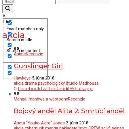
Tag:
Exact matches only
akcia
Search in title
8.8
Search in content
Anime
Recenzie
Gunslinger Girl
Hawkeye
5. júna 2018
akcia
dráma
psychologický
štúdio Madhouse
0
Facebook
Twitter
Reddit
Whatsapp
8.8
Manga, manhwa a webtoony
Recenzie
Bojový anděl Alita 2: Smrtící anděl
Aneta "Youko Akira" Jones
2. júna 2018
akcia
cyberpunk
manga
nakladateľstvo CREW
sci-fi
seinen