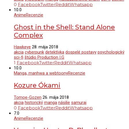
0
Facebook
Twitter
Reddit
Whatsapp
10.0
Anime
Recenzie
Ghost in the Shell: Stand Alone
Complex
Hawkeye
28. mája 2018
akcia
cyberpunk
detektívka
dospelé postavy
psychologický
sci-fi
štúdio Production I.G
1
Facebook
Twitter
Reddit
Whatsapp
10.0
Manga, manhwa a webtoony
Recenzie
Kozure Ókami
Tomoe-Gozen
26. mája 2018
akcia
historický
manga
násilie
samuraj
0
Facebook
Twitter
Reddit
Whatsapp
7.0
Anime
Recenzie