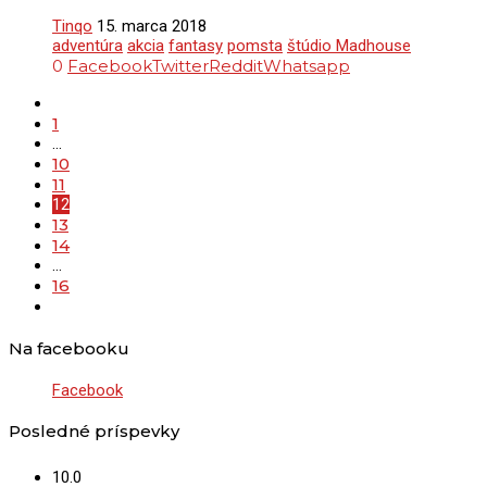
Tinqo
15. marca 2018
adventúra
akcia
fantasy
pomsta
štúdio Madhouse
0
Facebook
Twitter
Reddit
Whatsapp
1
…
10
11
12
13
14
…
16
Na facebooku
Facebook
Posledné príspevky
10.0