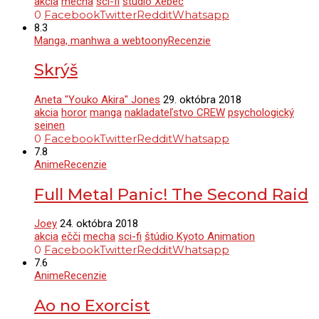
akcia
mecha
sci-fi
štúdio Xebec
0
Facebook
Twitter
Reddit
Whatsapp
8.3
Manga, manhwa a webtoony
Recenzie
Skrýš
Aneta "Youko Akira" Jones
29. októbra 2018
akcia
horor
manga
nakladateľstvo CREW
psychologický
seinen
0
Facebook
Twitter
Reddit
Whatsapp
7.8
Anime
Recenzie
Full Metal Panic! The Second Raid
Joey
24. októbra 2018
akcia
ečči
mecha
sci-fi
štúdio Kyoto Animation
0
Facebook
Twitter
Reddit
Whatsapp
7.6
Anime
Recenzie
Ao no Exorcist