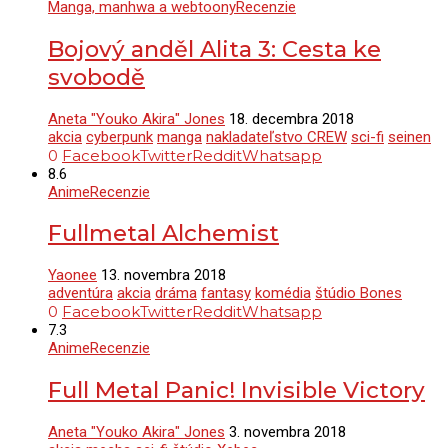
Manga, manhwa a webtoony
Recenzie
Bojový anděl Alita 3: Cesta ke
svobodě
Aneta "Youko Akira" Jones
18. decembra 2018
akcia
cyberpunk
manga
nakladateľstvo CREW
sci-fi
seinen
0
Facebook
Twitter
Reddit
Whatsapp
8.6
Anime
Recenzie
Fullmetal Alchemist
Yaonee
13. novembra 2018
adventúra
akcia
dráma
fantasy
komédia
štúdio Bones
0
Facebook
Twitter
Reddit
Whatsapp
7.3
Anime
Recenzie
Full Metal Panic! Invisible Victory
Aneta "Youko Akira" Jones
3. novembra 2018