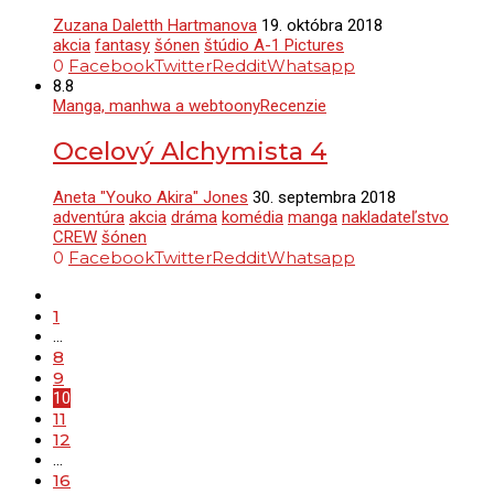
Zuzana Daletth Hartmanova
19. októbra 2018
akcia
fantasy
šónen
štúdio A-1 Pictures
0
Facebook
Twitter
Reddit
Whatsapp
8.8
Manga, manhwa a webtoony
Recenzie
Ocelový Alchymista 4
Aneta "Youko Akira" Jones
30. septembra 2018
adventúra
akcia
dráma
komédia
manga
nakladateľstvo
CREW
šónen
0
Facebook
Twitter
Reddit
Whatsapp
1
…
8
9
10
11
12
…
16