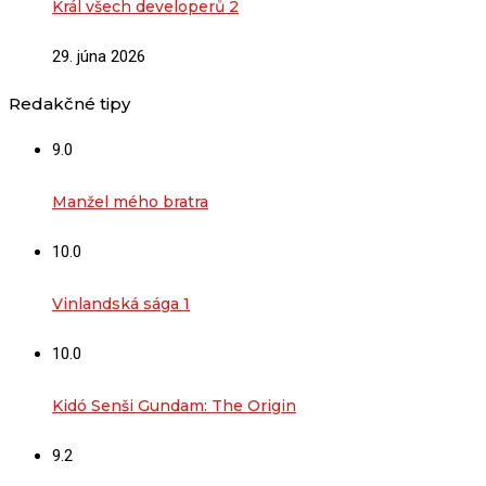
Král všech developerů 2
29. júna 2026
Redakčné tipy
9.0
Manžel mého bratra
10.0
Vinlandská sága 1
10.0
Kidó Senši Gundam: The Origin
9.2