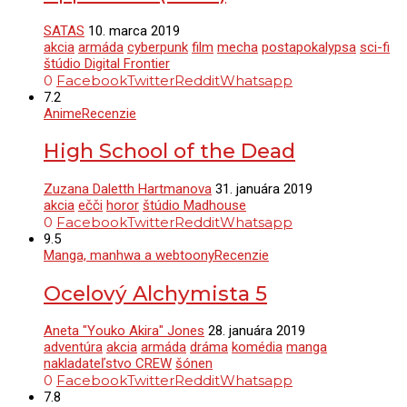
SATAS
10. marca 2019
akcia
armáda
cyberpunk
film
mecha
postapokalypsa
sci-fi
štúdio Digital Frontier
0
Facebook
Twitter
Reddit
Whatsapp
7.2
Anime
Recenzie
High School of the Dead
Zuzana Daletth Hartmanova
31. januára 2019
akcia
ečči
horor
štúdio Madhouse
0
Facebook
Twitter
Reddit
Whatsapp
9.5
Manga, manhwa a webtoony
Recenzie
Ocelový Alchymista 5
Aneta "Youko Akira" Jones
28. januára 2019
adventúra
akcia
armáda
dráma
komédia
manga
nakladateľstvo CREW
šónen
0
Facebook
Twitter
Reddit
Whatsapp
7.8