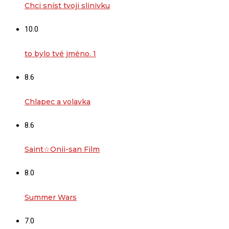
Chci sníst tvoji slinivku
10.0
to bylo tvé jméno. 1
8.6
Chlapec a volavka
8.6
Saint☆Onii-san Film
8.0
Summer Wars
7.0