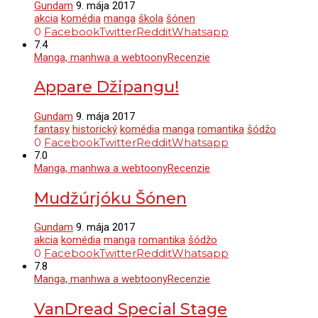
Gundam
9. mája 2017
akcia
komédia
manga
škola
šónen
0
Facebook
Twitter
Reddit
Whatsapp
7.4
Manga, manhwa a webtoony
Recenzie
Appare Džipangu!
Gundam
9. mája 2017
fantasy
historický
komédia
manga
romantika
šódžo
0
Facebook
Twitter
Reddit
Whatsapp
7.0
Manga, manhwa a webtoony
Recenzie
Mudžúrjóku Šónen
Gundam
9. mája 2017
akcia
komédia
manga
romantika
šódžo
0
Facebook
Twitter
Reddit
Whatsapp
7.8
Manga, manhwa a webtoony
Recenzie
VanDread Special Stage