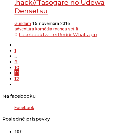
.hack//Tasogare no Udewa
Densetsu
Gundam
15. novembra 2016
adventúra
komédia
manga
sci-fi
0
Facebook
Twitter
Reddit
Whatsapp
1
…
9
10
11
12
Na facebooku
Facebook
Posledné príspevky
10.0