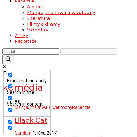
Recenzie
Anime
Manga, manhwa a webtoony
Literatúra
Filmy a drámy
Videohry
Články
Reportáže
Tag:
Exact matches only
komédia
Search in title
8.8
Search in content
Manga, manhwa a webtoony
Recenzie
Black Cat
Gundam
1. júna 2017