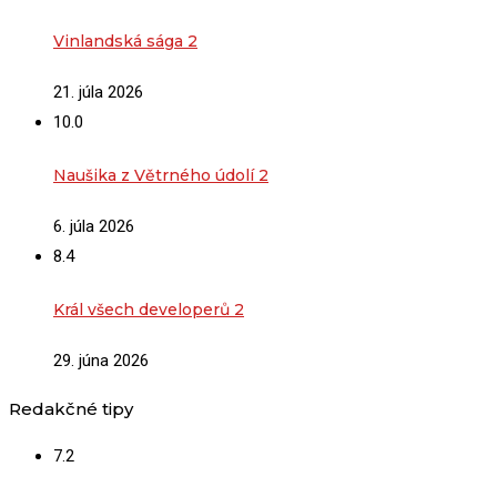
Vinlandská sága 2
21. júla 2026
10.0
Naušika z Větrného údolí 2
6. júla 2026
8.4
Král všech developerů 2
29. júna 2026
Redakčné tipy
7.2