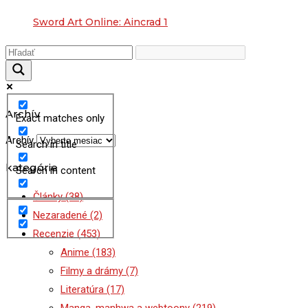
Sword Art Online: Aincrad 1
Archív
Exact matches only
Archív
Search in title
kategórie
Search in content
Články
(38)
Nezaradené
(2)
Recenzie
(453)
Anime
(183)
Filmy a drámy
(7)
Literatúra
(17)
Manga, manhwa a webtoony
(219)