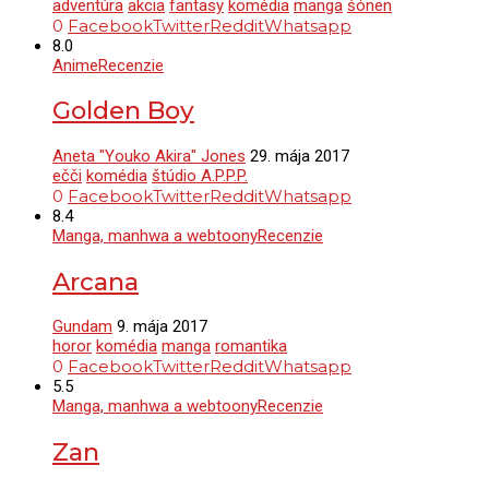
adventúra
akcia
fantasy
komédia
manga
šónen
0
Facebook
Twitter
Reddit
Whatsapp
8.0
Anime
Recenzie
Golden Boy
Aneta "Youko Akira" Jones
29. mája 2017
ečči
komédia
štúdio A.P.P.P.
0
Facebook
Twitter
Reddit
Whatsapp
8.4
Manga, manhwa a webtoony
Recenzie
Arcana
Gundam
9. mája 2017
horor
komédia
manga
romantika
0
Facebook
Twitter
Reddit
Whatsapp
5.5
Manga, manhwa a webtoony
Recenzie
Zan