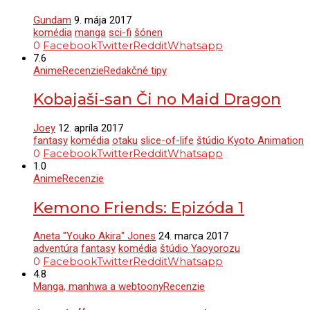
Gundam
9. mája 2017
komédia
manga
sci-fi
šónen
0
Facebook
Twitter
Reddit
Whatsapp
7.6
Anime
Recenzie
Redakčné tipy
Kobajaši-san Či no Maid Dragon
Joey
12. apríla 2017
fantasy
komédia
otaku
slice-of-life
štúdio Kyoto Animation
0
Facebook
Twitter
Reddit
Whatsapp
1.0
Anime
Recenzie
Kemono Friends: Epizóda 1
Aneta "Youko Akira" Jones
24. marca 2017
adventúra
fantasy
komédia
štúdio Yaoyorozu
0
Facebook
Twitter
Reddit
Whatsapp
4.8
Manga, manhwa a webtoony
Recenzie