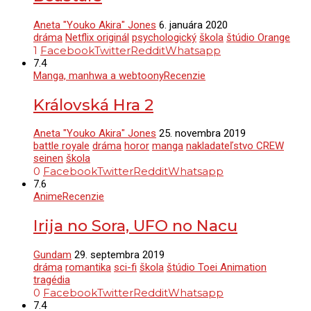
Aneta "Youko Akira" Jones
6. januára 2020
dráma
Netflix originál
psychologický
škola
štúdio Orange
1
Facebook
Twitter
Reddit
Whatsapp
7.4
Manga, manhwa a webtoony
Recenzie
Královská Hra 2
Aneta "Youko Akira" Jones
25. novembra 2019
battle royale
dráma
horor
manga
nakladateľstvo CREW
seinen
škola
0
Facebook
Twitter
Reddit
Whatsapp
7.6
Anime
Recenzie
Irija no Sora, UFO no Nacu
Gundam
29. septembra 2019
dráma
romantika
sci-fi
škola
štúdio Toei Animation
tragédia
0
Facebook
Twitter
Reddit
Whatsapp
7.4