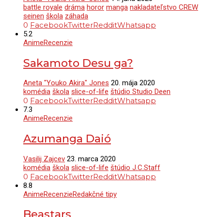
battle royale
dráma
horor
manga
nakladateľstvo CREW
seinen
škola
záhada
0
Facebook
Twitter
Reddit
Whatsapp
5.2
Anime
Recenzie
Sakamoto Desu ga?
Aneta "Youko Akira" Jones
20. mája 2020
komédia
škola
slice-of-life
štúdio Studio Deen
0
Facebook
Twitter
Reddit
Whatsapp
7.3
Anime
Recenzie
Azumanga Daió
Vasilij Zajcev
23. marca 2020
komédia
škola
slice-of-life
štúdio J.C.Staff
0
Facebook
Twitter
Reddit
Whatsapp
8.8
Anime
Recenzie
Redakčné tipy
Beastars