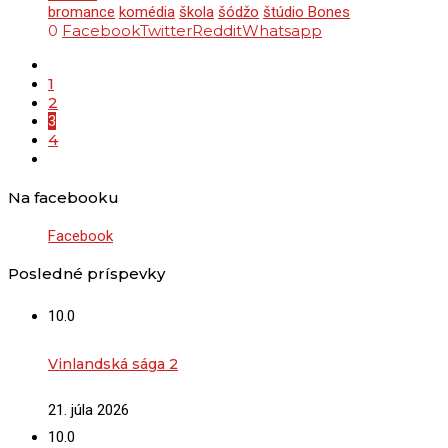
bromance
komédia
škola
šódžo
štúdio Bones
0
Facebook
Twitter
Reddit
Whatsapp
1
2
3
4
Na facebooku
Facebook
Posledné príspevky
10.0
Vinlandská sága 2
21. júla 2026
10.0