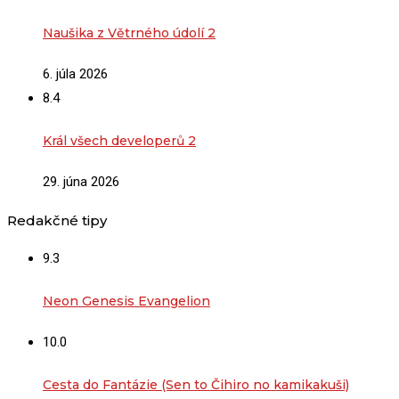
Naušika z Větrného údolí 2
6. júla 2026
8.4
Král všech developerů 2
29. júna 2026
Redakčné tipy
9.3
Neon Genesis Evangelion
10.0
Cesta do Fantázie (Sen to Čihiro no kamikakuši)