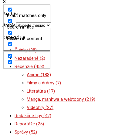
Archív
Exact matches only
Archív
Search in title
kategórie
Search in content
Články
(38)
Nezaradené
(2)
Recenzie
(453)
Anime
(183)
Filmy a drámy
(7)
Literatúra
(17)
Manga, manhwa a webtoony
(219)
Videohry
(27)
Redakčné tipy
(42)
Reportáže
(25)
Správy
(52)