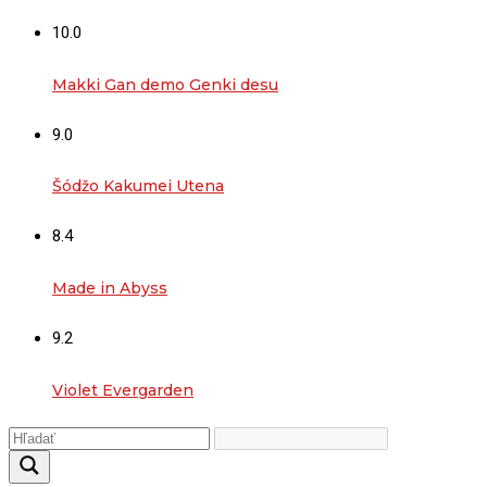
10.0
Makki Gan demo Genki desu
9.0
Šódžo Kakumei Utena
8.4
Made in Abyss
9.2
Violet Evergarden