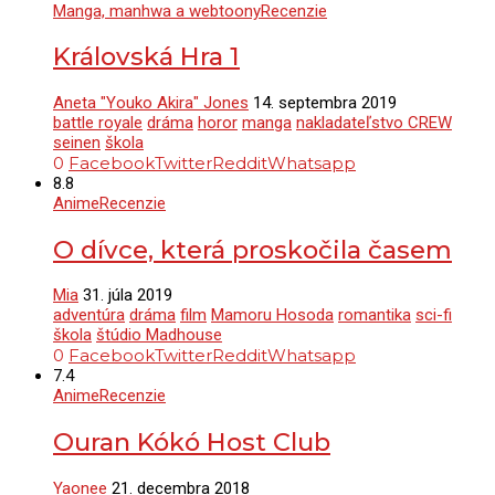
Manga, manhwa a webtoony
Recenzie
Královská Hra 1
Aneta "Youko Akira" Jones
14. septembra 2019
battle royale
dráma
horor
manga
nakladateľstvo CREW
seinen
škola
0
Facebook
Twitter
Reddit
Whatsapp
8.8
Anime
Recenzie
O dívce, která proskočila časem
Mia
31. júla 2019
adventúra
dráma
film
Mamoru Hosoda
romantika
sci-fi
škola
štúdio Madhouse
0
Facebook
Twitter
Reddit
Whatsapp
7.4
Anime
Recenzie
Ouran Kókó Host Club
Yaonee
21. decembra 2018