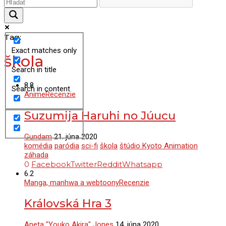
Tag:
Exact matches only
škola
Search in title
8.8
Search in content
Anime
Recenzie
Suzumija Haruhi no Júucu
Gundam
21. júna 2020
komédia
paródia
sci-fi
škola
štúdio Kyoto Animation
záhada
0
Facebook
Twitter
Reddit
Whatsapp
6.2
Manga, manhwa a webtoony
Recenzie
Královská Hra 3
Aneta "Youko Akira" Jones
14. júna 2020