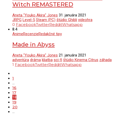
Witch REMASTERED
Aneta "Youko Akira" Jones
31. januára 2021
JRPG
Level-5
Steam (PC)
štúdio Ghibli
videohra
0
Facebook
Twitter
Reddit
Whatsapp
8.4
Anime
Recenzie
Redakčné tipy
Made in Abyss
Aneta "Youko Akira" Jones
21. januára 2021
adventúra
dráma
kliatba
sci-fi
štúdio Kinema Citrus
záhada
1
Facebook
Twitter
Reddit
Whatsapp
1
…
16
17
18
19
20
…