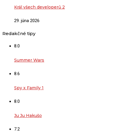
Král všech developerů 2
29. júna 2026
Redakčné tipy
8.0
Summer Wars
8.6
Spy x Family 1
8.0
Ju Ju Hakušo
7.2