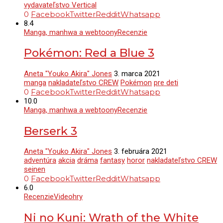
vydavateľstvo Vertical
0
Facebook
Twitter
Reddit
Whatsapp
8.4
Manga, manhwa a webtoony
Recenzie
Pokémon: Red a Blue 3
Aneta "Youko Akira" Jones
3. marca 2021
manga
nakladateľstvo CREW
Pokémon
pre deti
0
Facebook
Twitter
Reddit
Whatsapp
10.0
Manga, manhwa a webtoony
Recenzie
Berserk 3
Aneta "Youko Akira" Jones
3. februára 2021
adventúra
akcia
dráma
fantasy
horor
nakladateľstvo CREW
seinen
0
Facebook
Twitter
Reddit
Whatsapp
6.0
Recenzie
Videohry
Ni no Kuni: Wrath of the White