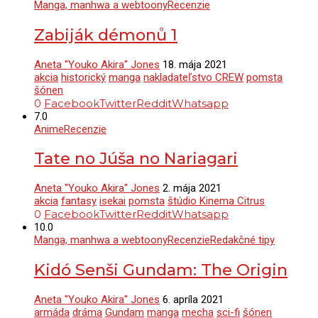
Manga, manhwa a webtoony
Recenzie
Zabiják démonů 1
Aneta "Youko Akira" Jones
18. mája 2021
akcia
historický
manga
nakladateľstvo CREW
pomsta
šónen
0
Facebook
Twitter
Reddit
Whatsapp
7.0
Anime
Recenzie
Tate no Júša no Nariagari
Aneta "Youko Akira" Jones
2. mája 2021
akcia
fantasy
isekai
pomsta
štúdio Kinema Citrus
0
Facebook
Twitter
Reddit
Whatsapp
10.0
Manga, manhwa a webtoony
Recenzie
Redakčné tipy
Kidó Senši Gundam: The Origin
Aneta "Youko Akira" Jones
6. apríla 2021
armáda
dráma
Gundam
manga
mecha
sci-fi
šónen