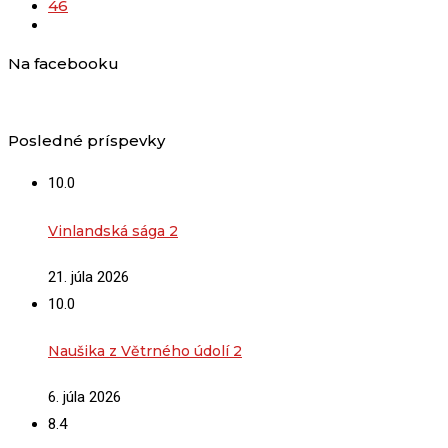
46
Na facebooku
Posledné príspevky
10.0
Vinlandská sága 2
21. júla 2026
10.0
Naušika z Větrného údolí 2
6. júla 2026
8.4