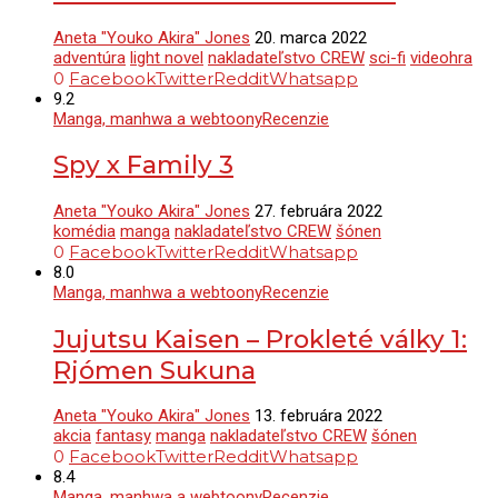
Aneta "Youko Akira" Jones
20. marca 2022
adventúra
light novel
nakladateľstvo CREW
sci-fi
videohra
0
Facebook
Twitter
Reddit
Whatsapp
9.2
Manga, manhwa a webtoony
Recenzie
Spy x Family 3
Aneta "Youko Akira" Jones
27. februára 2022
komédia
manga
nakladateľstvo CREW
šónen
0
Facebook
Twitter
Reddit
Whatsapp
8.0
Manga, manhwa a webtoony
Recenzie
Jujutsu Kaisen – Prokleté války 1:
Rjómen Sukuna
Aneta "Youko Akira" Jones
13. februára 2022
akcia
fantasy
manga
nakladateľstvo CREW
šónen
0
Facebook
Twitter
Reddit
Whatsapp
8.4
Manga, manhwa a webtoony
Recenzie