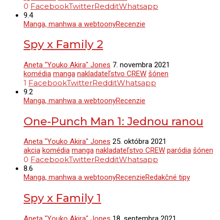
0
Facebook
Twitter
Reddit
Whatsapp
9.4
Manga, manhwa a webtoony
Recenzie
Spy x Family 2
Aneta "Youko Akira" Jones
7. novembra 2021
komédia
manga
nakladateľstvo CREW
šónen
1
Facebook
Twitter
Reddit
Whatsapp
9.2
Manga, manhwa a webtoony
Recenzie
One-Punch Man 1: Jednou ranou
Aneta "Youko Akira" Jones
25. októbra 2021
akcia
komédia
manga
nakladateľstvo CREW
paródia
šónen
0
Facebook
Twitter
Reddit
Whatsapp
8.6
Manga, manhwa a webtoony
Recenzie
Redakčné tipy
Spy x Family 1
Aneta "Youko Akira" Jones
18. septembra 2021