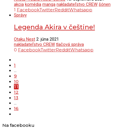
akcia
komédia
manga
nakladateľstvo CREW
šónen
1
Facebook
Twitter
Reddit
Whatsapp
Správy
Legenda Akira v češtine!
Otaku Nest
2. júna 2021
nakladateľstvo CREW
tlačová správa
0
Facebook
Twitter
Reddit
Whatsapp
1
…
9
10
11
12
13
…
16
Na facebooku