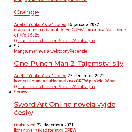
Orange
Aneta "Youko Akira" Jones
16. januára 2022
dráma
manga
nakladateľstvo CREW
romantika
škola
slice-
of-life
šódžo
0
Facebook
Twitter
Reddit
Whatsapp
9.2
Manga, manhwa a webtoony
Recenzie
One-Punch Man 2: Tajemství síly
Aneta "Youko Akira" Jones
27. decembra 2021
komédia
manga
nakladateľstvo CREW
paródia
šónen
0
Facebook
Twitter
Reddit
Whatsapp
Správy
Sword Art Online novela vyjde
česky
Otaku Nest
22. decembra 2021
light novel
nakladateľstvo CREW