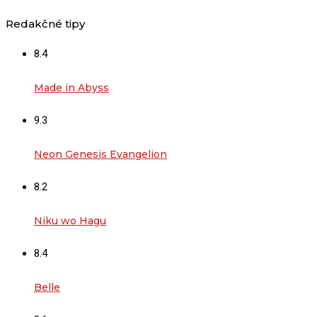
Redakčné tipy
8.4
Made in Abyss
9.3
Neon Genesis Evangelion
8.2
Niku wo Hagu
8.4
Belle