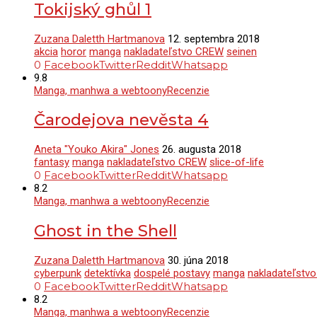
Tokijský ghůl 1
Zuzana Daletth Hartmanova
12. septembra 2018
akcia
horor
manga
nakladateľstvo CREW
seinen
0
Facebook
Twitter
Reddit
Whatsapp
9.8
Manga, manhwa a webtoony
Recenzie
Čarodejova nevěsta 4
Aneta "Youko Akira" Jones
26. augusta 2018
fantasy
manga
nakladateľstvo CREW
slice-of-life
0
Facebook
Twitter
Reddit
Whatsapp
8.2
Manga, manhwa a webtoony
Recenzie
Ghost in the Shell
Zuzana Daletth Hartmanova
30. júna 2018
cyberpunk
detektívka
dospelé postavy
manga
nakladateľstv
0
Facebook
Twitter
Reddit
Whatsapp
8.2
Manga, manhwa a webtoony
Recenzie