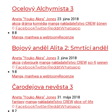
Ocelový Alchymista 3
Aneta "Youko Akira" Jones
23. júna 2018
akcia
dráma
komédia
manga
nakladateľstvo CREW
šónen
0
Facebook
Twitter
Reddit
Whatsapp
8.8
Manga, manhwa a webtoony
Recenzie
Bojový anděl Alita 2: Smrtící anděl
Aneta "Youko Akira" Jones
2. júna 2018
akcia
cyberpunk
manga
nakladateľstvo CREW
sci-fi
seinen
0
Facebook
Twitter
Reddit
Whatsapp
9.8
Manga, manhwa a webtoony
Recenzie
Čarodejova nevěsta 3
Aneta "Youko Akira" Jones
31. mája 2018
fantasy
manga
nakladateľstvo CREW
slice-of-life
0
Facebook
Twitter
Reddit
Whatsapp
8.2