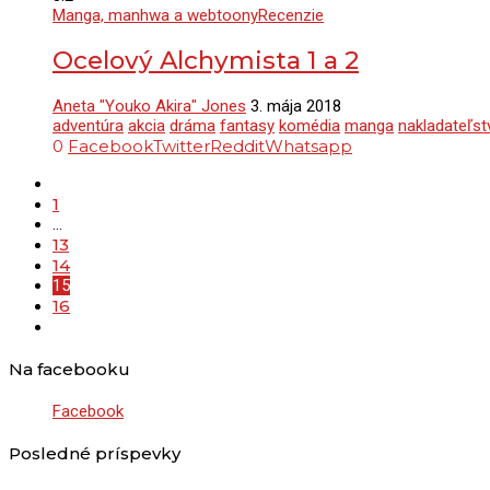
Manga, manhwa a webtoony
Recenzie
Ocelový Alchymista 1 a 2
Aneta "Youko Akira" Jones
3. mája 2018
adventúra
akcia
dráma
fantasy
komédia
manga
nakladateľs
0
Facebook
Twitter
Reddit
Whatsapp
1
…
13
14
15
16
Na facebooku
Facebook
Posledné príspevky