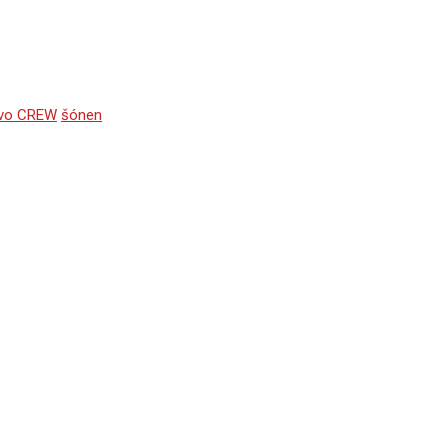
tvo CREW
šónen