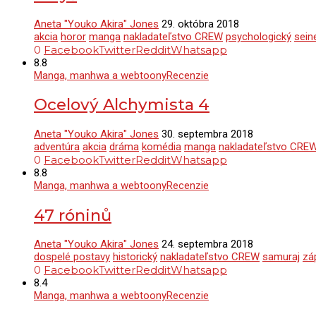
Aneta "Youko Akira" Jones
29. októbra 2018
akcia
horor
manga
nakladateľstvo CREW
psychologický
sein
0
Facebook
Twitter
Reddit
Whatsapp
8.8
Manga, manhwa a webtoony
Recenzie
Ocelový Alchymista 4
Aneta "Youko Akira" Jones
30. septembra 2018
adventúra
akcia
dráma
komédia
manga
nakladateľstvo CRE
0
Facebook
Twitter
Reddit
Whatsapp
8.8
Manga, manhwa a webtoony
Recenzie
47 róninů
Aneta "Youko Akira" Jones
24. septembra 2018
dospelé postavy
historický
nakladateľstvo CREW
samuraj
zá
0
Facebook
Twitter
Reddit
Whatsapp
8.4
Manga, manhwa a webtoony
Recenzie