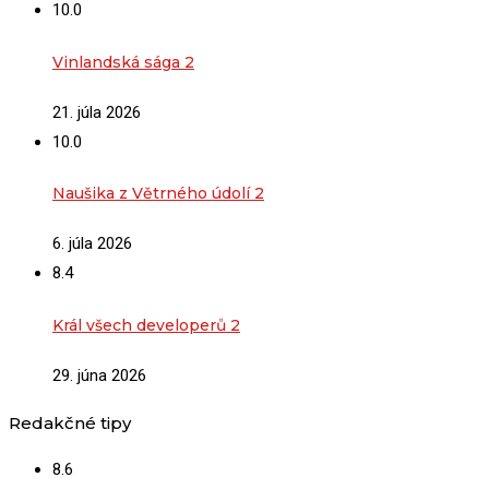
10.0
Vinlandská sága 2
21. júla 2026
10.0
Naušika z Větrného údolí 2
6. júla 2026
8.4
Král všech developerů 2
29. júna 2026
Redakčné tipy
8.6