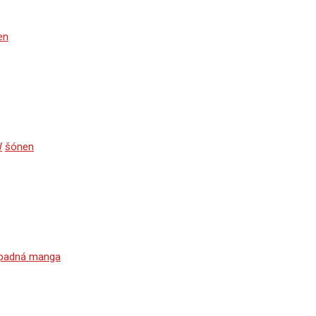
en
W
šónen
padná manga