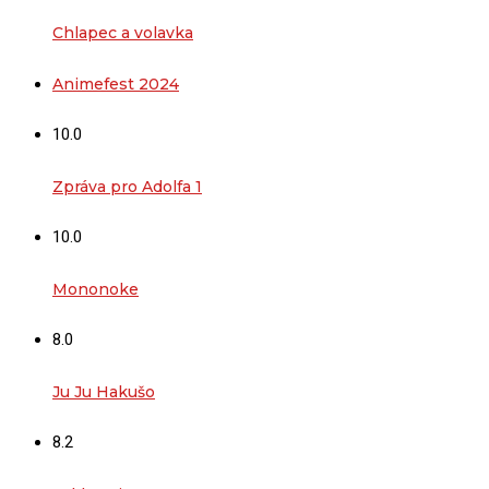
Chlapec a volavka
Animefest 2024
10.0
Zpráva pro Adolfa 1
10.0
Mononoke
8.0
Ju Ju Hakušo
8.2