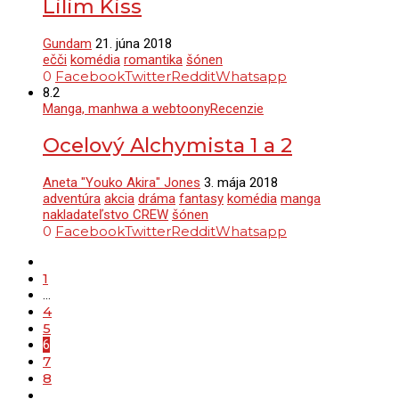
Lilim Kiss
Gundam
21. júna 2018
ečči
komédia
romantika
šónen
0
Facebook
Twitter
Reddit
Whatsapp
8.2
Manga, manhwa a webtoony
Recenzie
Ocelový Alchymista 1 a 2
Aneta "Youko Akira" Jones
3. mája 2018
adventúra
akcia
dráma
fantasy
komédia
manga
nakladateľstvo CREW
šónen
0
Facebook
Twitter
Reddit
Whatsapp
1
…
4
5
6
7
8