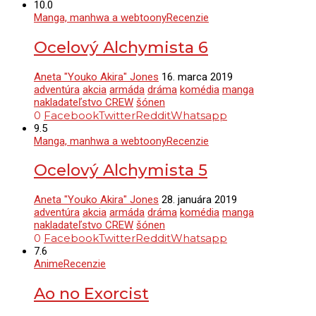
10.0
Manga, manhwa a webtoony
Recenzie
Ocelový Alchymista 6
Aneta "Youko Akira" Jones
16. marca 2019
adventúra
akcia
armáda
dráma
komédia
manga
nakladateľstvo CREW
šónen
0
Facebook
Twitter
Reddit
Whatsapp
9.5
Manga, manhwa a webtoony
Recenzie
Ocelový Alchymista 5
Aneta "Youko Akira" Jones
28. januára 2019
adventúra
akcia
armáda
dráma
komédia
manga
nakladateľstvo CREW
šónen
0
Facebook
Twitter
Reddit
Whatsapp
7.6
Anime
Recenzie
Ao no Exorcist