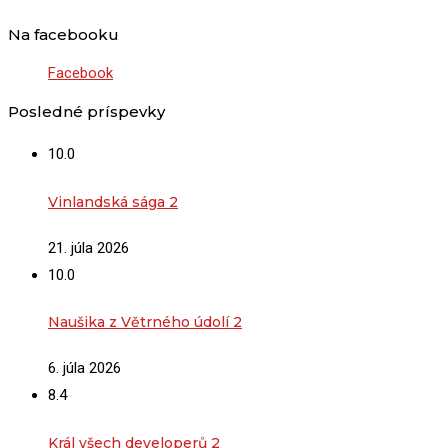
Na facebooku
Facebook
Posledné príspevky
10.0
Vinlandská sága 2
21. júla 2026
10.0
Naušika z Větrného údolí 2
6. júla 2026
8.4
Král všech developerů 2