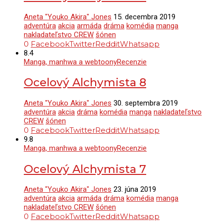
Aneta "Youko Akira" Jones
15. decembra 2019
adventúra
akcia
armáda
dráma
komédia
manga
nakladateľstvo CREW
šónen
0
Facebook
Twitter
Reddit
Whatsapp
8.4
Manga, manhwa a webtoony
Recenzie
Ocelový Alchymista 8
Aneta "Youko Akira" Jones
30. septembra 2019
adventúra
akcia
dráma
komédia
manga
nakladateľstvo
CREW
šónen
0
Facebook
Twitter
Reddit
Whatsapp
9.8
Manga, manhwa a webtoony
Recenzie
Ocelový Alchymista 7
Aneta "Youko Akira" Jones
23. júna 2019
adventúra
akcia
armáda
dráma
komédia
manga
nakladateľstvo CREW
šónen
0
Facebook
Twitter
Reddit
Whatsapp