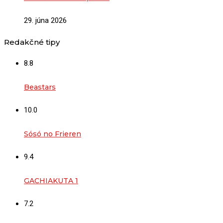
29. júna 2026
Redakčné tipy
8.8
Beastars
10.0
Sósó no Frieren
9.4
GACHIAKUTA 1
7.2