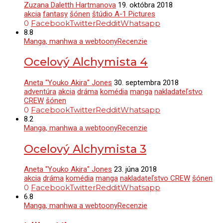
Zuzana Daletth Hartmanova
19. októbra 2018
akcia
fantasy
šónen
štúdio A-1 Pictures
0
Facebook
Twitter
Reddit
Whatsapp
8.8
Manga, manhwa a webtoony
Recenzie
Ocelový Alchymista 4
Aneta "Youko Akira" Jones
30. septembra 2018
adventúra
akcia
dráma
komédia
manga
nakladateľstvo
CREW
šónen
0
Facebook
Twitter
Reddit
Whatsapp
8.2
Manga, manhwa a webtoony
Recenzie
Ocelový Alchymista 3
Aneta "Youko Akira" Jones
23. júna 2018
akcia
dráma
komédia
manga
nakladateľstvo CREW
šónen
0
Facebook
Twitter
Reddit
Whatsapp
6.8
Manga, manhwa a webtoony
Recenzie