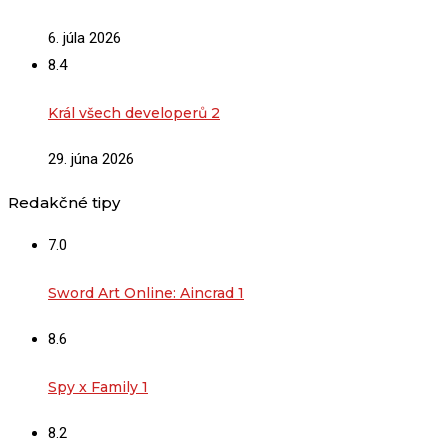
6. júla 2026
8.4
Král všech developerů 2
29. júna 2026
Redakčné tipy
7.0
Sword Art Online: Aincrad 1
8.6
Spy x Family 1
8.2