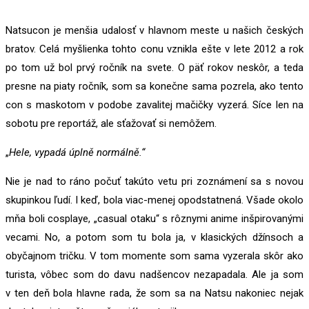
Natsucon je menšia udalosť v hlavnom meste u našich českých
bratov. Celá myšlienka tohto conu vznikla ešte v lete 2012 a rok
po tom už bol prvý ročník na svete. O päť rokov neskôr, a teda
presne na piaty ročník, som sa konečne sama pozrela, ako tento
con s maskotom v podobe zavalitej mačičky vyzerá. Síce len na
sobotu pre reportáž, ale sťažovať si nemôžem.
„
Hele, vypadá úplně normálně.“
Nie je nad to ráno počuť takúto vetu pri zoznámení sa s novou
skupinkou ľudí. I keď, bola viac-menej opodstatnená. Všade okolo
mňa boli cosplaye, „casual otaku“ s rôznymi anime inšpirovanými
vecami. No, a potom som tu bola ja, v klasických džínsoch a
obyčajnom tričku. V tom momente som sama vyzerala skôr ako
turista, vôbec som do davu nadšencov nezapadala. Ale ja som
v ten deň bola hlavne rada, že som sa na Natsu nakoniec nejak