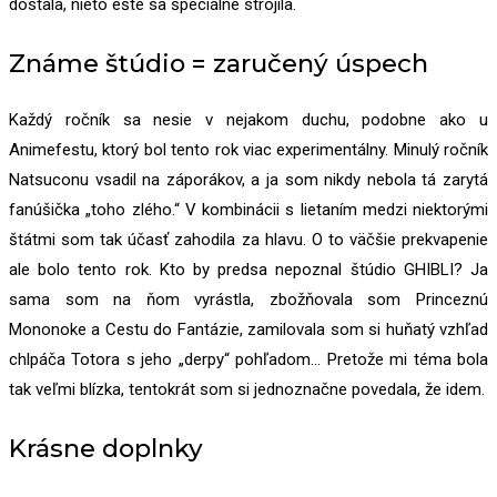
dostala, nieto ešte sa špeciálne strojila.
Známe štúdio = zaručený úspech
Každý ročník sa nesie v nejakom duchu, podobne ako u
Animefestu, ktorý bol tento rok viac experimentálny. Minulý ročník
Natsuconu vsadil na záporákov, a ja som nikdy nebola tá zarytá
fanúšička „toho zlého.“ V kombinácii s lietaním medzi niektorými
štátmi som tak účasť zahodila za hlavu. O to väčšie prekvapenie
ale bolo tento rok. Kto by predsa nepoznal štúdio GHIBLI? Ja
sama som na ňom vyrástla, zbožňovala som Princeznú
Mononoke a Cestu do Fantázie, zamilovala som si huňatý vzhľad
chlpáča Totora s jeho „derpy“ pohľadom… Pretože mi téma bola
tak veľmi blízka, tentokrát som si jednoznačne povedala, že idem.
Krásne doplnky