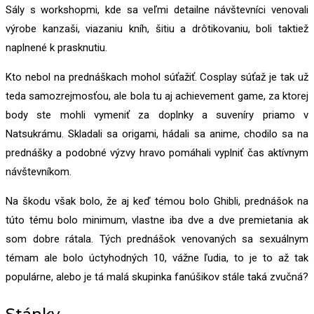
Sály s workshopmi, kde sa veľmi detailne návštevníci venovali
výrobe kanzaši, viazaniu kníh, šitiu a drôtikovaniu, boli taktiež
naplnené k prasknutiu.
Kto nebol na prednáškach mohol súťažiť. Cosplay súťaž je tak už
teda samozrejmosťou, ale bola tu aj achievement game, za ktorej
body ste mohli vymeniť za doplnky a suveníry priamo v
Natsukrámu. Skladali sa origami, hádali sa anime, chodilo sa na
prednášky a podobné výzvy hravo pomáhali vyplniť čas aktívnym
návštevníkom.
Na škodu však bolo, že aj keď témou bolo Ghibli, prednášok na
túto tému bolo minimum, vlastne iba dve a dve premietania ak
som dobre rátala. Tých prednášok venovaných sa sexuálnym
témam ale bolo úctyhodných 10, vážne ľudia, to je to až tak
populárne, alebo je tá malá skupinka fanúšikov stále taká zvučná?
Stánky