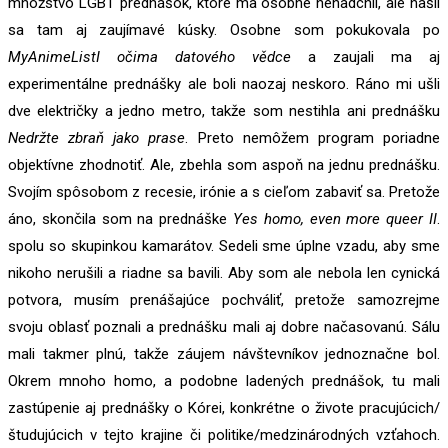
množstvo LGBT prednášok, ktoré ma osobne nenadchli, ale našli
sa tam aj zaujímavé kúsky. Osobne som pokukovala po
MyAnimeListI očima datového vědce
a zaujali ma aj
experimentálne prednášky ale boli naozaj neskoro. Ráno mi ušli
dve električky a jedno metro, takže som nestihla ani prednášku
Nedržte zbraň jako prase
. Preto nemôžem program poriadne
objektívne zhodnotiť. Ale, zbehla som aspoň na jednu prednášku.
Svojím spôsobom z recesie, irónie a s cieľom zabaviť sa. Pretože
áno, skončila som na prednáške
Yes homo, even more queer II
.
spolu so skupinkou kamarátov. Sedeli sme úplne vzadu, aby sme
nikoho nerušili a riadne sa bavili. Aby som ale nebola len cynická
potvora, musím prenášajúce pochváliť, pretože samozrejme
svoju oblasť poznali a prednášku mali aj dobre načasovanú. Sálu
mali takmer plnú, takže záujem návštevníkov jednoznačne bol.
Okrem mnoho homo, a podobne ladených prednášok, tu mali
zastúpenie aj prednášky o Kórei, konkrétne o živote pracujúcich/
študujúcich v tejto krajine či politike/medzinárodných vzťahoch.