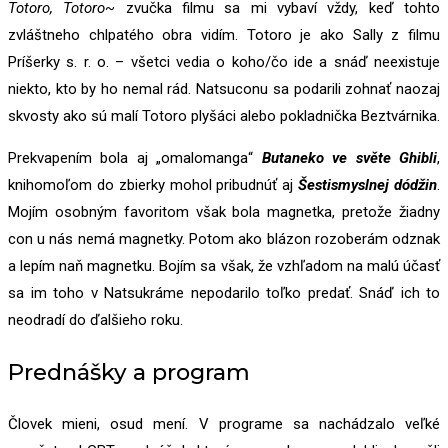
Totoro, Totoro~
zvučka filmu sa mi vybaví vždy, keď tohto
zvláštneho chlpatého obra vidím. Totoro je ako Sally z filmu
Príšerky s. r. o. – všetci vedia o koho/čo ide a snáď neexistuje
niekto, kto by ho nemal rád. Natsuconu sa podarili zohnať naozaj
skvosty ako sú malí Totoro plyšáci alebo pokladnička Beztvárnika.
Prekvapením bola aj „omalomanga“
Butaneko ve světe Ghibli
,
knihomoľom do zbierky mohol pribudnúť aj
Šestismyslnej dódžin
.
Mojím osobným favoritom však bola magnetka, pretože žiadny
con u nás nemá magnetky. Potom ako blázon rozoberám odznak
a lepím naň magnetku. Bojím sa však, že vzhľadom na malú účasť
sa im toho v Natsukráme nepodarilo toľko predať. Snáď ich to
neodradí do ďalšieho roku.
Prednášky a program
Človek mieni, osud mení. V programe sa nachádzalo veľké