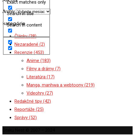
Exact matches only
Archív
Search in title
kategórie
Search in content
Články
(38)
Nezaradené
(2)
Recenzie
(453)
Anime
(183)
Filmy a drámy
(7)
Literatúra
(17)
Manga, manhwa a webtoony
(219)
Videohry
(27)
Redakčné tipy
(42)
Reportáže
(25)
Správy
(52)
Otaku Nest © 2007 – 2024