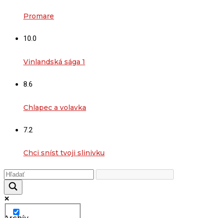
Promare
10.0
Vinlandská sága 1
8.6
Chlapec a volavka
7.2
Chci sníst tvoji slinivku
Archív