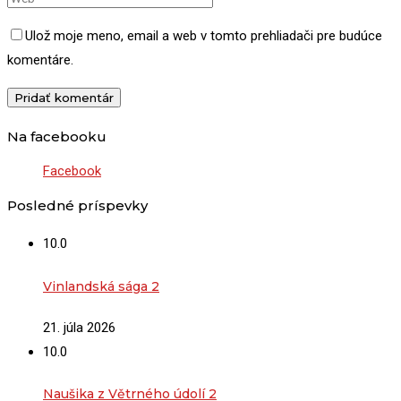
Ulož moje meno, email a web v tomto prehliadači pre budúce
komentáre.
Na facebooku
Facebook
Posledné príspevky
10.0
Vinlandská sága 2
21. júla 2026
10.0
Naušika z Větrného údolí 2