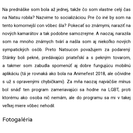
Na prednáške som bola až jednej, takže čo som vlastne celý čas
na Natsu robila? Nazvime to socializáciou. Pre čo iné by som na
tento komornejší con vôbec šla? Pokecať so známymi, naraziť na
nových kamarátov a tak podobne samozrejme. A naozaj, narazila
som na mnoho známych tvárí a našla som aj niekoľko nových
sympatických osôb. Preto Natsucon považujem za podarený.
Stánky boli pekné, predávajúci priateľskí a s pekným tovarom,
a takmer som zabudla spomenúť aj dobre fungujúcu mobilnú
aplikáciu (tá je rovnaká ako bola na Animefest 2018, ale očividne
s už s opravenými chybičkami). Za mňa naozaj najväčšie mínus
bol snáď ten program zameriavajúci sa hodne na LGBT, proti
ktorému ako osoba nič nemám, ale do programu sa mi v takej
veľkej miere vôbec nehodil.
Fotogaléria