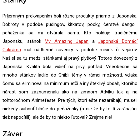
Príjemným prekvapením boli rôzne produkty priamo z Japonska.
Dobroty v podobe pudingov, kitkatov, pocky, čerstvé dango…
peňaženka sa mi otvárala sama. Kto holduje tradičnému
Japonsku, stánok
My Amazing Japan
a
Japonská Domácí
Cukrárna
mal nádherné suveníry v podobe misiek či vejárov.
Našiel sa tu medzi stánkami aj pravý plyšový Totoro dovezený z
Japonska. Kvalita bola vidieť na prvý pohľad. Všeobecne sa
mnoho stánkov ladilo do Ghibli témy v rámci možností, vďaka
čomu sa eliminoval na minimum etči a iný šteklivý obsah, ktorého
nárast som zaznamenala ako na zimnom Advíku tak aj na
tohtoročnom Animefeste. Pre tých, ktorí ešte nezarábajú, museli
niekedy siahnuť hlbšie do peňaženky (a nie že by to tí zarábajúci
tiež nepocítili), ale že by to niekto ľutoval? Zrejme nie!
Záver