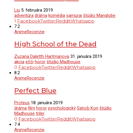
Liu
5. februára 2019
adventúra
dráma
komédia
samuraj
štúdio Manglobe
1
Facebook
Twitter
Reddit
Whatsapp
7.2
Anime
Recenzie
High School of the Dead
Zuzana Daletth Hartmanova
31. januára 2019
akcia
ečči
horor
štúdio Madhouse
0
Facebook
Twitter
Reddit
Whatsapp
8.2
Anime
Recenzie
Perfect Blue
Proteus
18. januára 2019
dráma
film
horor
psychologický
Satoši Kon
štúdio
Madhouse
triler
0
Facebook
Twitter
Reddit
Whatsapp
7.4
Anime
Recenzie