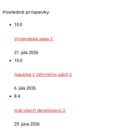
Posledné príspevky
10.0
Vinlandská sága 2
21. júla 2026
10.0
Naušika z Větrného údolí 2
6. júla 2026
8.4
Král všech developerů 2
29. júna 2026