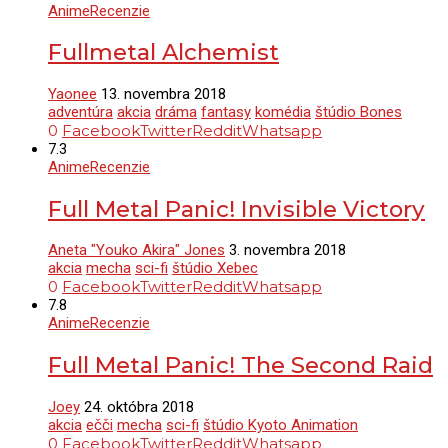
Anime
Recenzie
Fullmetal Alchemist
Yaonee
13. novembra 2018
adventúra
akcia
dráma
fantasy
komédia
štúdio Bones
0
Facebook
Twitter
Reddit
Whatsapp
7.3
Anime
Recenzie
Full Metal Panic! Invisible Victory
Aneta "Youko Akira" Jones
3. novembra 2018
akcia
mecha
sci-fi
štúdio Xebec
0
Facebook
Twitter
Reddit
Whatsapp
7.8
Anime
Recenzie
Full Metal Panic! The Second Raid
Joey
24. októbra 2018
akcia
ečči
mecha
sci-fi
štúdio Kyoto Animation
0
Facebook
Twitter
Reddit
Whatsapp