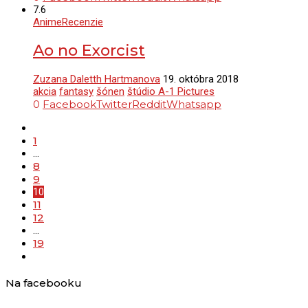
7.6
Anime
Recenzie
Ao no Exorcist
Zuzana Daletth Hartmanova
19. októbra 2018
akcia
fantasy
šónen
štúdio A-1 Pictures
0
Facebook
Twitter
Reddit
Whatsapp
1
…
8
9
10
11
12
…
19
Na facebooku