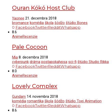
Ouran Kókó Host Club
Yaonee
21. decembra 2018
bromance
komédia
škola
šódžo
štúdio Bones
0
Facebook
Twitter
Reddit
Whatsapp
8.6
Anime
Recenzie
Pale Cocoon
Mia
8. decembra 2018
cyberpunk
dráma
postapokalypsa
sci-fi
štúdio Studio Rikka
0
Facebook
Twitter
Reddit
Whatsapp
8.0
Anime
Recenzie
Lovely Complex
Gundam
14. novembra 2018
komédia
romantika
škola
šódžo
štúdio Toei Animation
0
Facebook
Twitter
Reddit
Whatsapp
8.6