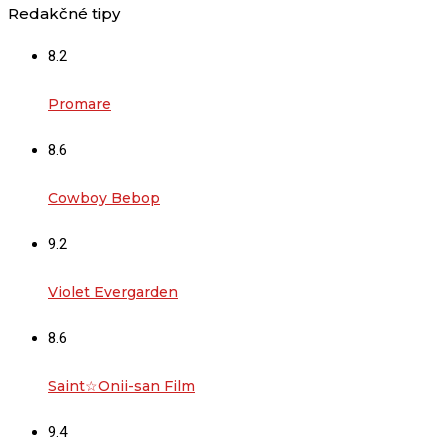
Redakčné tipy
8.2
Promare
8.6
Cowboy Bebop
9.2
Violet Evergarden
8.6
Saint☆Onii-san Film
9.4