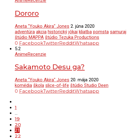
Anime
Recenzie
Dororo
Aneta "Youko Akira" Jones
2. júna 2020
adventúra
akcia
historický
jókai
kliatba
pomsta
samuraj
štúdio MAPPA
štúdio Tezuka Productions
0
Facebook
Twitter
Reddit
Whatsapp
5.2
Anime
Recenzie
Sakamoto Desu ga?
Aneta "Youko Akira" Jones
20. mája 2020
komédia
škola
slice-of-life
štúdio Studio Deen
0
Facebook
Twitter
Reddit
Whatsapp
1
…
19
20
21
22