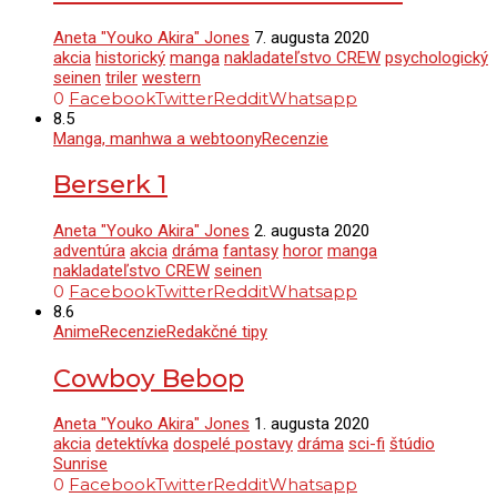
Aneta "Youko Akira" Jones
7. augusta 2020
akcia
historický
manga
nakladateľstvo CREW
psychologický
seinen
triler
western
0
Facebook
Twitter
Reddit
Whatsapp
8.5
Manga, manhwa a webtoony
Recenzie
Berserk 1
Aneta "Youko Akira" Jones
2. augusta 2020
adventúra
akcia
dráma
fantasy
horor
manga
nakladateľstvo CREW
seinen
0
Facebook
Twitter
Reddit
Whatsapp
8.6
Anime
Recenzie
Redakčné tipy
Cowboy Bebop
Aneta "Youko Akira" Jones
1. augusta 2020
akcia
detektívka
dospelé postavy
dráma
sci-fi
štúdio
Sunrise
0
Facebook
Twitter
Reddit
Whatsapp