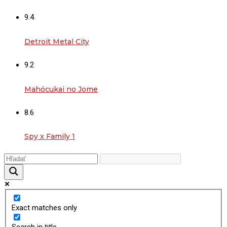
9.4
Detroit Metal City
9.2
Mahócukai no Jome
8.6
Spy x Family 1
Exact matches only
Search in title