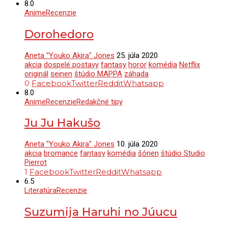
8.0
Anime
Recenzie
Dorohedoro
Aneta "Youko Akira" Jones
25. júla 2020
akcia
dospelé postavy
fantasy
horor
komédia
Netflix
originál
seinen
štúdio MAPPA
záhada
0
Facebook
Twitter
Reddit
Whatsapp
8.0
Anime
Recenzie
Redakčné tipy
Ju Ju Hakušo
Aneta "Youko Akira" Jones
10. júla 2020
akcia
bromance
fantasy
komédia
šónen
štúdio Studio
Pierrot
1
Facebook
Twitter
Reddit
Whatsapp
6.5
Literatúra
Recenzie
Suzumija Haruhi no Júucu