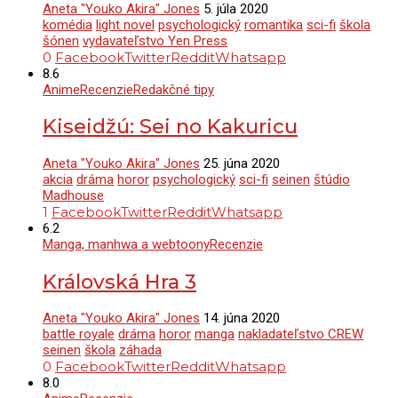
Aneta "Youko Akira" Jones
5. júla 2020
komédia
light novel
psychologický
romantika
sci-fi
škola
šónen
vydavateľstvo Yen Press
0
Facebook
Twitter
Reddit
Whatsapp
8.6
Anime
Recenzie
Redakčné tipy
Kiseidžú: Sei no Kakuricu
Aneta "Youko Akira" Jones
25. júna 2020
akcia
dráma
horor
psychologický
sci-fi
seinen
štúdio
Madhouse
1
Facebook
Twitter
Reddit
Whatsapp
6.2
Manga, manhwa a webtoony
Recenzie
Královská Hra 3
Aneta "Youko Akira" Jones
14. júna 2020
battle royale
dráma
horor
manga
nakladateľstvo CREW
seinen
škola
záhada
0
Facebook
Twitter
Reddit
Whatsapp
8.0