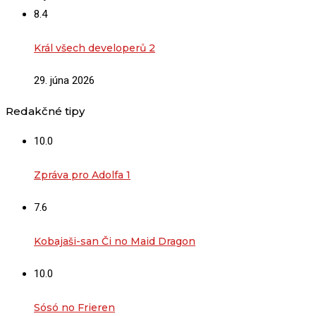
8.4
Král všech developerů 2
29. júna 2026
Redakčné tipy
10.0
Zpráva pro Adolfa 1
7.6
Kobajaši-san Či no Maid Dragon
10.0
Sósó no Frieren